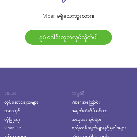
Viber မရှိသေးဘူးလား။
ခုပဲ ဒေါင်းလုတ်လုပ်လိုက်ပါ
VIBER
ကုမ္ပဏီ
လုပ်ဆောင်ချက်များ
Viber အကြောင်း
ဘလော့ဂ်
အမှတ်တံဆိပ် စင်တာ
လုံခြုံရေး
အလုပ်အကိုင်များ
Viber Out
စည်းကမ်းချက်များနှင့် မူဝါဒများ
နှုန်းထားများ
ကိုယ်ရေးလုံခြုံမှု မူဝါဒ