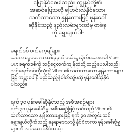
ပြောနိုင်စေပါသည်။ ကျွန်ုပ်တို့၏
အဆင်ပြေသလို ပြောင်းလဲနိုင်သော၊
သက်သာသော နှုန်းထားဖြင့် ဖုန်းခေါ်
ဆိုနိုင်သည့် နည်းလမ်းများထဲမှ တစ်ခု
ကို ရွေးချယ်ပါ-
ခရက်ဒစ် ပက်ကေ့ချ်များ
သင်က ငွေပမာဏ တစ်ခုခုကို ဝယ်ယူလိုက်သောအခါ Viber
Out ခရက်ဒစ်ကို သင့်ငွေလက်ကျန်ထဲသို့ ထည့်ပေးပါသည်။
သင့်ခရက်ဒစ်ကိုသုံး၍ Viber ၏ သက်သာသော နှုန်းထားများ
ဖြင့် ကမ္ဘာပေါ်ရှိ မည်သည့်နံပါတ်သို့မဆို ဖုန်းခေါ်ဆိုနိုင်
ပါသည်။
ရက် ၃၀ ဖုန်းခေါ်ဆိုနိုင်သည့် အစီအစဉ်များ
ရက် ၃၀ ဖုန်းခေါ်ဆိုမှု အစီအစဉ်ဖြင့် သင်သည် Viber ၏
သက်သာသော နှုန်းထားများဖြင့် ရက် ၃၀ အတွင်း သင်
ရွေးချယ်လိုက်သည့် နေရာဒေသသို့ နိုင်ငံတကာ ဖုန်းခေါ်ဆိုမှု
များကို လုပ်ဆောင်နိုင်သည်။