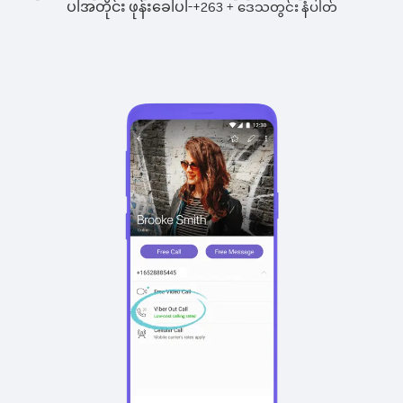
ပါအတိုင်း ဖုန်းခေါ်ပါ-
+
+
263
ဒေသတွင်း နံပါတ်