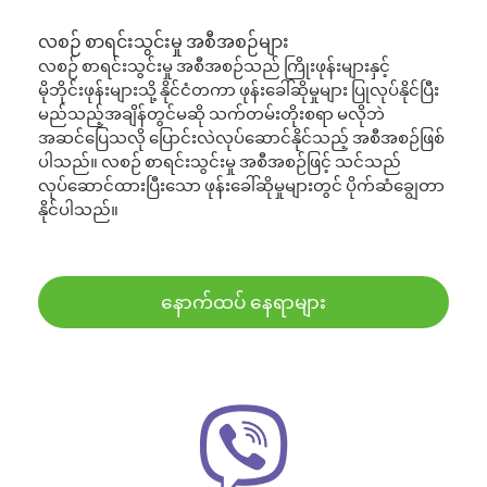
လစဉ် စာရင်းသွင်းမှု အစီအစဉ်များ
လစဉ် စာရင်းသွင်းမှု အစီအစဉ်သည် ကြိုးဖုန်းများနှင့်
မိုဘိုင်းဖုန်းများသို့ နိုင်ငံတကာ ဖုန်းခေါ်ဆိုမှုများ ပြုလုပ်နိုင်ပြီး
မည်သည့်အချိန်တွင်မဆို သက်တမ်းတိုးစရာ မလိုဘဲ
အဆင်ပြေသလို ပြောင်းလဲလုပ်ဆောင်နိုင်သည့် အစီအစဉ်ဖြစ်
ပါသည်။ လစဉ် စာရင်းသွင်းမှု အစီအစဉ်ဖြင့် သင်သည်
လုပ်ဆောင်ထားပြီးသော ဖုန်းခေါ်ဆိုမှုများတွင် ပိုက်ဆံချွေတာ
နိုင်ပါသည်။
နောက်ထပ် နေရာများ