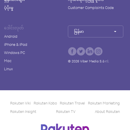
ပံ့ပိုးမှု
Customer Complaints Code
ဒေါင်းလုတ်
မြန်မာ
Android
iPhone & iPad
Windows PC
Mac
©
2026
Viber Media S.à r.l.
Linux
Rakuten Viki
Rakuten Kobo
Rakuten Travel
Rakuten Marketing
Rakuten Insight
Rakuten TV
About Rakuten