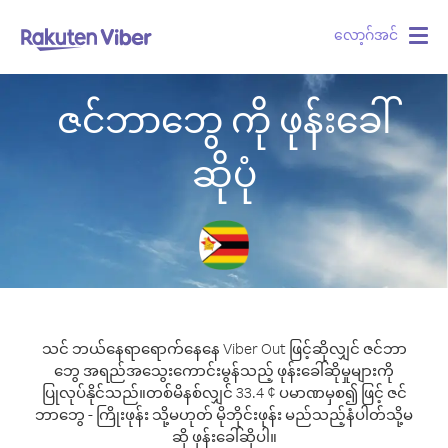
လော့ဂ်အင်
Togg
navig
ဇင်ဘာဘွေ ကို ဖုန်းခေါ်
ဆိုပုံ
သင် ဘယ်နေရာရောက်နေနေ Viber Out ဖြင့်ဆိုလျှင် ဇင်ဘာ
ဘွေ အရည်အသွေးကောင်းမွန်သည့် ဖုန်းခေါ်ဆိုမှုများကို
ပြုလုပ်နိုင်သည်။
တစ်မိနစ်လျှင် 33.4 ¢ ပမာဏမှစ၍ ဖြင့် ဇင်
ဘာဘွေ - ကြိုးဖုန်း သို့မဟုတ် မိုဘိုင်းဖုန်း မည်သည့်နံပါတ်သို့မ
ဆို ဖုန်းခေါ်ဆိုပါ။