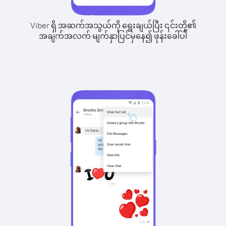
Viber ရှိ အဆက်အသွယ်ကို ရွေးချယ်ပြီး ၎င်းတို့၏
အချက်အလက် မျက်နှာပြင်မှနေ၍ ဖုန်းခေါ်ပါ