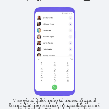
Viber ဖုန်းခေါ်နံပါတ်ကွက်မှ နံပါတ်တစ်ခုကို ဖုန်းခေါ်
နိုင်သည်။
နိုင်ငံခြားမှ ဇင်ဘာဘွေ ကို ဖုန်းခေါ်ဆိုရန် အောက်