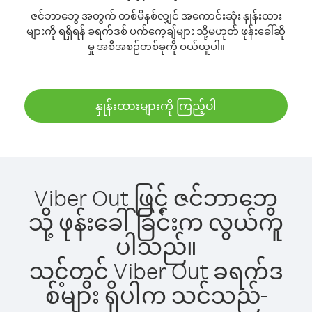
ဇင်ဘာဘွေ အတွက် တစ်မိနစ်လျှင် အကောင်းဆုံး နှုန်းထား
များကို ရရှိရန် ခရက်ဒစ် ပက်ကေ့ချ်များ သို့မဟုတ် ဖုန်းခေါ်ဆို
မှု အစီအစဉ်တစ်ခုကို ဝယ်ယူပါ။
နှုန်းထားများကို ကြည့်ပါ
Viber Out ဖြင့် ဇင်ဘာဘွေ
သို့ ဖုန်းခေါ်ခြင်းက လွယ်ကူ
ပါသည်။
သင့်တွင် Viber Out ခရက်ဒ
စ်များ ရှိပါက သင်သည်-