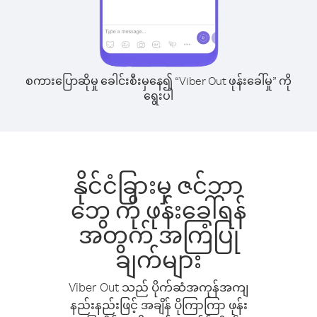
စကားပြောဆိုမှု ခေါင်းစီးမှနေ၍ “Viber Out ဖုန်းခေါ်မှု” ကို
ရွေးပါ
နိုင်ငံခြားမှ ဇင်ဘာ
ဘွေ ကို ဖုန်းခေါ်ရန်
အတွက် အကြံပြု
ချက်များ
Viber Out သည် ပိုက်ဆံအကုန်အကျ
နည်းနည်းဖြင့် အချိန် ပိုကြာကြာ ဖုန်း