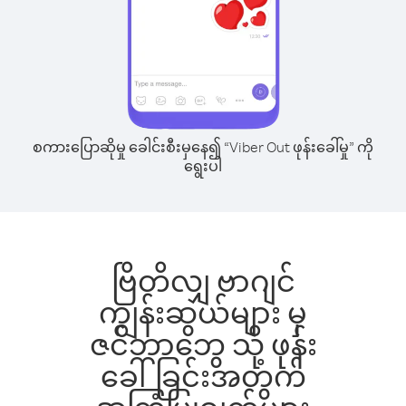
စကားပြောဆိုမှု ခေါင်းစီးမှနေ၍ “Viber Out ဖုန်းခေါ်မှု” ကို
ရွေးပါ
ဗြိတိလျှ ဗာဂျင်
ကျွန်းဆွယ်များ မှ
ဇင်ဘာဘွေ သို့ ဖုန်း
ခေါ်ခြင်းအတွက်