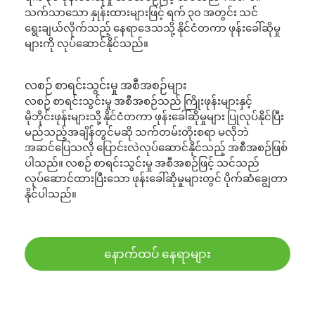
သက်သာသော နှုန်းထားများဖြင့် ရက် ၃၀ အတွင်း သင်
ရွေးချယ်လိုက်သည့် နေရာဒေသသို့ နိုင်ငံတကာ ဖုန်းခေါ်ဆိုမှု
များကို လုပ်ဆောင်နိုင်သည်။
လစဉ် စာရင်းသွင်းမှု အစီအစဉ်များ
လစဉ် စာရင်းသွင်းမှု အစီအစဉ်သည် ကြိုးဖုန်းများနှင့်
မိုဘိုင်းဖုန်းများသို့ နိုင်ငံတကာ ဖုန်းခေါ်ဆိုမှုများ ပြုလုပ်နိုင်ပြီး
မည်သည့်အချိန်တွင်မဆို သက်တမ်းတိုးစရာ မလိုဘဲ
အဆင်ပြေသလို ပြောင်းလဲလုပ်ဆောင်နိုင်သည့် အစီအစဉ်ဖြစ်
ပါသည်။ လစဉ် စာရင်းသွင်းမှု အစီအစဉ်ဖြင့် သင်သည်
လုပ်ဆောင်ထားပြီးသော ဖုန်းခေါ်ဆိုမှုများတွင် ပိုက်ဆံချွေတာ
နိုင်ပါသည်။
နောက်ထပ် နေရာများ