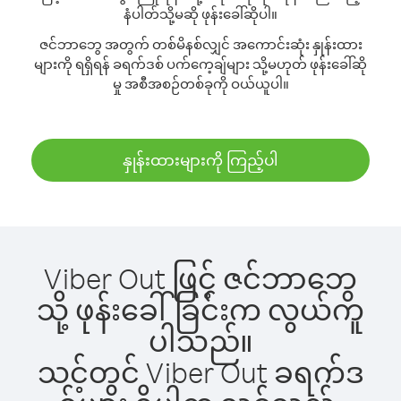
နံပါတ်သို့မဆို ဖုန်းခေါ်ဆိုပါ။
ဇင်ဘာဘွေ အတွက် တစ်မိနစ်လျှင် အကောင်းဆုံး နှုန်းထား
များကို ရရှိရန် ခရက်ဒစ် ပက်ကေ့ချ်များ သို့မဟုတ် ဖုန်းခေါ်ဆို
မှု အစီအစဉ်တစ်ခုကို ဝယ်ယူပါ။
နှုန်းထားများကို ကြည့်ပါ
Viber Out ဖြင့် ဇင်ဘာဘွေ
သို့ ဖုန်းခေါ်ခြင်းက လွယ်ကူ
ပါသည်။
သင့်တွင် Viber Out ခရက်ဒ