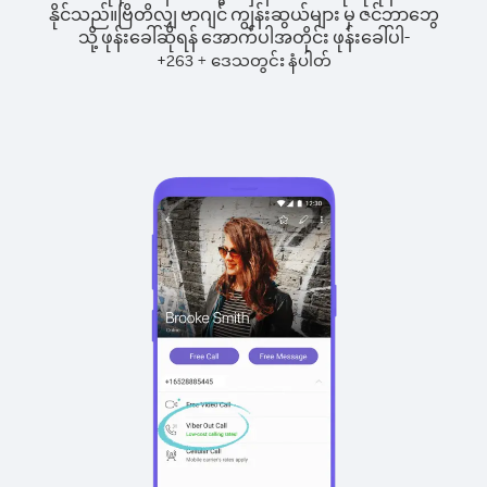
နိုင်သည်။
ဗြိတိလျှ ဗာဂျင် ကျွန်းဆွယ်များ မှ ဇင်ဘာဘွေ
သို့ ဖုန်းခေါ်ဆိုရန် အောက်ပါအတိုင်း ဖုန်းခေါ်ပါ-
+
+
263
ဒေသတွင်း နံပါတ်