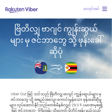
လော့ဂ်အင်
Togg
navig
ဗြိတိလျှ ဗာဂျင် ကျွန်းဆွယ်
များ မှ ဇင်ဘာဘွေ သို့ ဖုန်းခေါ်
ဆိုပုံ
Viber Out ဖြင့် သင်သည် ဗြိတိလျှ ဗာဂျင် ကျွန်းဆွယ်များ မှ
ဇင်ဘာဘွေ သို့ အရည်အသွေး ကောင်းမွန်သော ဖုန်းခေါ်ဆိုမှု
များ လုပ်ဆောင်နိုင်သည်။
တစ်မိနစ်လျှင် 29.0 ¢ ပမာဏမှစ၍
ဖြင့် ဇင်ဘာဘွေ - ကြိုးဖုန်း သို့မဟုတ် မိုဘိုင်းဖုန်း မည်သည့်