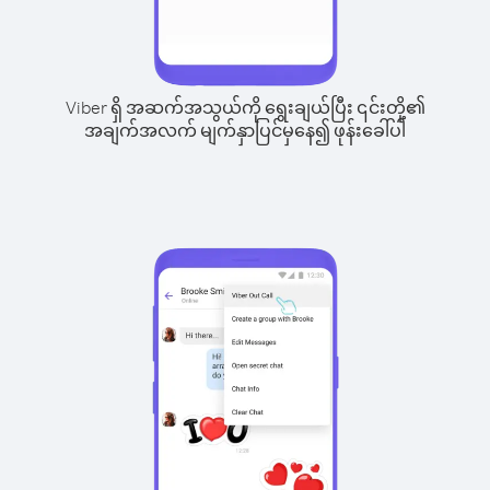
Viber ရှိ အဆက်အသွယ်ကို ရွေးချယ်ပြီး ၎င်းတို့၏
အချက်အလက် မျက်နှာပြင်မှနေ၍ ဖုန်းခေါ်ပါ