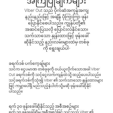
အကြံပြုချက်များ
Viber Out သည် ပိုက်ဆံအကုန်အကျ
နည်းနည်းဖြင့် အချိန် ပိုကြာကြာ ဖုန်း
ပြောနိုင်စေပါသည်။ ကျွန်ုပ်တို့၏
အဆင်ပြေသလို ပြောင်းလဲနိုင်သော၊
သက်သာသော နှုန်းထားဖြင့် ဖုန်းခေါ်
ဆိုနိုင်သည့် နည်းလမ်းများထဲမှ တစ်ခု
ကို ရွေးချယ်ပါ-
ခရက်ဒစ် ပက်ကေ့ချ်များ
သင်က ငွေပမာဏ တစ်ခုခုကို ဝယ်ယူလိုက်သောအခါ Viber
Out ခရက်ဒစ်ကို သင့်ငွေလက်ကျန်ထဲသို့ ထည့်ပေးပါသည်။
သင့်ခရက်ဒစ်ကိုသုံး၍ Viber ၏ သက်သာသော နှုန်းထားများ
ဖြင့် ကမ္ဘာပေါ်ရှိ မည်သည့်နံပါတ်သို့မဆို ဖုန်းခေါ်ဆိုနိုင်
ပါသည်။
ရက် ၃၀ ဖုန်းခေါ်ဆိုနိုင်သည့် အစီအစဉ်များ
ရက် ၃၀ ဖုန်းခေါ်ဆိုမှု အစီအစဉ်ဖြင့် သင်သည် Viber ၏