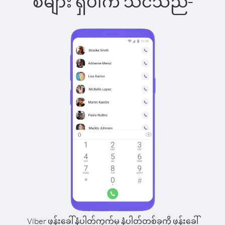
စ်များ ရှိပါက သင်သည်-
Viber ဖုန်းခေါ်နံပါတ်ကွက်မှ နံပါတ်တစ်ခုကို ဖုန်းခေါ်