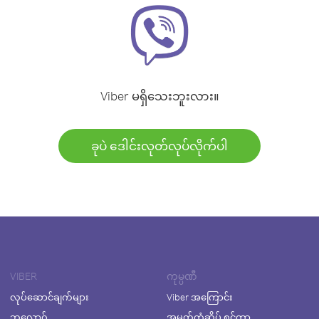
Viber မရှိသေးဘူးလား။
ခုပဲ ဒေါင်းလုတ်လုပ်လိုက်ပါ
VIBER
ကုမ္ပဏီ
လုပ်ဆောင်ချက်များ
Viber အကြောင်း
ဘလော့ဂ်
အမှတ်တံဆိပ် စင်တာ