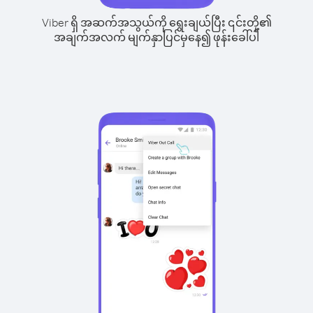
Viber ရှိ အဆက်အသွယ်ကို ရွေးချယ်ပြီး ၎င်းတို့၏
အချက်အလက် မျက်နှာပြင်မှနေ၍ ဖုန်းခေါ်ပါ