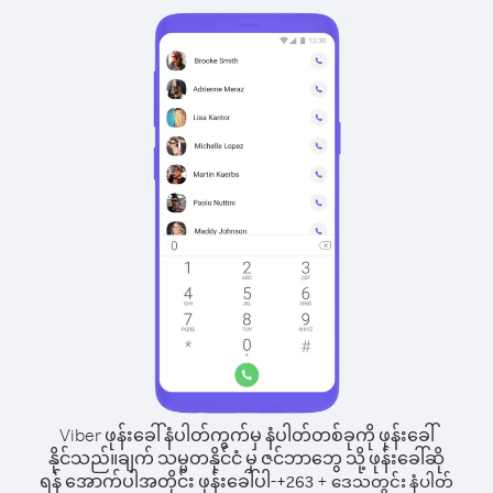
Viber ဖုန်းခေါ်နံပါတ်ကွက်မှ နံပါတ်တစ်ခုကို ဖုန်းခေါ်
နိုင်သည်။
ချက် သမ္မတနိုင်ငံ မှ ဇင်ဘာဘွေ သို့ ဖုန်းခေါ်ဆို
ရန် အောက်ပါအတိုင်း ဖုန်းခေါ်ပါ-
+
+
263
ဒေသတွင်း နံပါတ်