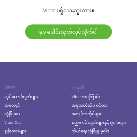
Viber မရှိသေးဘူးလား။
ခုပဲ ဒေါင်းလုတ်လုပ်လိုက်ပါ
VIBER
ကုမ္ပဏီ
လုပ်ဆောင်ချက်များ
Viber အကြောင်း
ဘလော့ဂ်
အမှတ်တံဆိပ် စင်တာ
လုံခြုံရေး
အလုပ်အကိုင်များ
Viber Out
စည်းကမ်းချက်များနှင့် မူဝါဒများ
နှုန်းထားများ
ကိုယ်ရေးလုံခြုံမှု မူဝါဒ