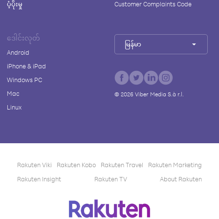
ပံ့ပိုးမှု
Customer Complaints Code
ဒေါင်းလုတ်
မြန်မာ
Android
iPhone & iPad
Windows PC
Mac
©
2026
Viber Media S.à r.l.
Linux
Rakuten Viki
Rakuten Kobo
Rakuten Travel
Rakuten Marketing
Rakuten Insight
Rakuten TV
About Rakuten