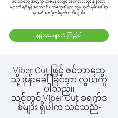
ဇင်ဘာဘွေ အတွက် တစ်မိနစ်လျှင် အကောင်းဆုံး နှုန်းထား
များကို ရရှိရန် ခရက်ဒစ် ပက်ကေ့ချ်များ သို့မဟုတ် ဖုန်းခေါ်ဆို
မှု အစီအစဉ်တစ်ခုကို ဝယ်ယူပါ။
နှုန်းထားများကို ကြည့်ပါ
Viber Out ဖြင့် ဇင်ဘာဘွေ
သို့ ဖုန်းခေါ်ခြင်းက လွယ်ကူ
ပါသည်။
သင့်တွင် Viber Out ခရက်ဒ
စ်များ ရှိပါက သင်သည်-