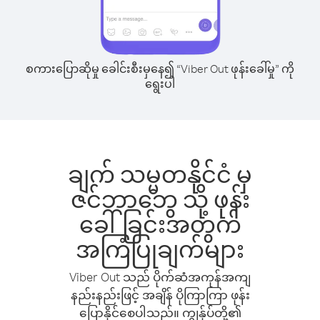
စကားပြောဆိုမှု ခေါင်းစီးမှနေ၍ “Viber Out ဖုန်းခေါ်မှု” ကို
ရွေးပါ
ချက် သမ္မတနိုင်ငံ မှ
ဇင်ဘာဘွေ သို့ ဖုန်း
ခေါ်ခြင်းအတွက်
အကြံပြုချက်များ
Viber Out သည် ပိုက်ဆံအကုန်အကျ
နည်းနည်းဖြင့် အချိန် ပိုကြာကြာ ဖုန်း
ပြောနိုင်စေပါသည်။ ကျွန်ုပ်တို့၏