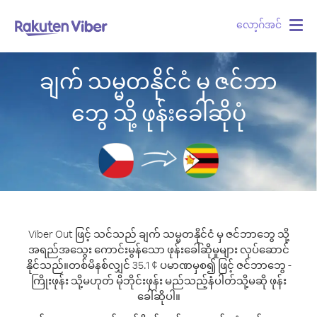
လော့ဂ်အင်
Togg
navig
ချက် သမ္မတနိုင်ငံ မှ ဇင်ဘာ
ဘွေ သို့ ဖုန်းခေါ်ဆိုပုံ
Viber Out ဖြင့် သင်သည် ချက် သမ္မတနိုင်ငံ မှ ဇင်ဘာဘွေ သို့
အရည်အသွေး ကောင်းမွန်သော ဖုန်းခေါ်ဆိုမှုများ လုပ်ဆောင်
နိုင်သည်။
တစ်မိနစ်လျှင် 35.1 ¢ ပမာဏမှစ၍ ဖြင့် ဇင်ဘာဘွေ -
ကြိုးဖုန်း သို့မဟုတ် မိုဘိုင်းဖုန်း မည်သည့်နံပါတ်သို့မဆို ဖုန်း
ခေါ်ဆိုပါ။