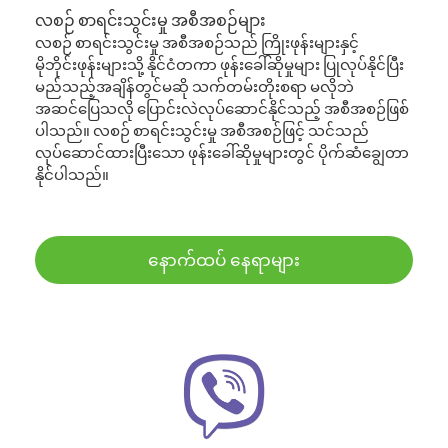
လစဉ် စာရင်းသွင်းမှု အစီအစဉ်များ
လစဉ် စာရင်းသွင်းမှု အစီအစဉ်သည် ကြိုးဖုန်းများနှင့်
မိုဘိုင်းဖုန်းများသို့ နိုင်ငံတကာ ဖုန်းခေါ်ဆိုမှုများ ပြုလုပ်နိုင်ပြီး
မည်သည့်အချိန်တွင်မဆို သက်တမ်းတိုးစရာ မလိုဘဲ
အဆင်ပြေသလို ပြောင်းလဲလုပ်ဆောင်နိုင်သည့် အစီအစဉ်ဖြစ်
ပါသည်။ လစဉ် စာရင်းသွင်းမှု အစီအစဉ်ဖြင့် သင်သည်
လုပ်ဆောင်ထားပြီးသော ဖုန်းခေါ်ဆိုမှုများတွင် ပိုက်ဆံချွေတာ
နိုင်ပါသည်။
နောက်ထပ် နေရာများ