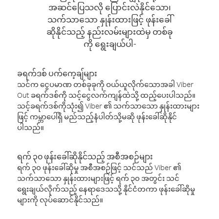
အဆင်ပြေသလို ပြောင်းလဲနိုင်သော၊
သက်သာသော နှုန်းထားဖြင့် ဖုန်းခေါ်
ဆိုနိုင်သည့် နည်းလမ်းများထဲမှ တစ်ခု
ကို ရွေးချယ်ပါ-
ခရက်ဒစ် ပက်ကေ့ချ်များ
သင်က ငွေပမာဏ တစ်ခုခုကို ဝယ်ယူလိုက်သောအခါ Viber
Out ခရက်ဒစ်ကို သင့်ငွေလက်ကျန်ထဲသို့ ထည့်ပေးပါသည်။
သင့်ခရက်ဒစ်ကိုသုံး၍ Viber ၏ သက်သာသော နှုန်းထားများ
ဖြင့် ကမ္ဘာပေါ်ရှိ မည်သည့်နံပါတ်သို့မဆို ဖုန်းခေါ်ဆိုနိုင်
ပါသည်။
ရက် ၃၀ ဖုန်းခေါ်ဆိုနိုင်သည့် အစီအစဉ်များ
ရက် ၃၀ ဖုန်းခေါ်ဆိုမှု အစီအစဉ်ဖြင့် သင်သည် Viber ၏
သက်သာသော နှုန်းထားများဖြင့် ရက် ၃၀ အတွင်း သင်
ရွေးချယ်လိုက်သည့် နေရာဒေသသို့ နိုင်ငံတကာ ဖုန်းခေါ်ဆိုမှု
များကို လုပ်ဆောင်နိုင်သည်။