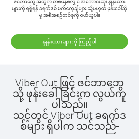
ဇင်ဘာဘွေ အတွက် တစ်မိနစ်လျှင် အကောင်းဆုံး နှုန်းထား
များကို ရရှိရန် ခရက်ဒစ် ပက်ကေ့ချ်များ သို့မဟုတ် ဖုန်းခေါ်ဆို
မှု အစီအစဉ်တစ်ခုကို ဝယ်ယူပါ။
နှုန်းထားများကို ကြည့်ပါ
Viber Out ဖြင့် ဇင်ဘာဘွေ
သို့ ဖုန်းခေါ်ခြင်းက လွယ်ကူ
ပါသည်။
သင့်တွင် Viber Out ခရက်ဒ
စ်များ ရှိပါက သင်သည်-