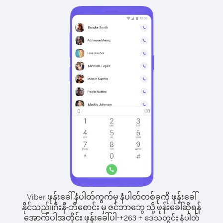
Viber ဖုန်းခေါ်နံပါတ်ကွက်မှ နံပါတ်တစ်ခုကို ဖုန်းခေါ်
နိုင်သည်။
ဂီးနီ-ဘီစောင်း မှ ဇင်ဘာဘွေ သို့ ဖုန်းခေါ်ဆိုရန်
အောက်ပါအတိုင်း ဖုန်းခေါ်ပါ-
+
+
263
ဒေသတွင်း နံပါတ်