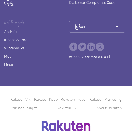
ပံ့ပိုးမှု
Customer Complaints Code
ဒေါင်းလုတ်
မြန်မာ
Android
iPhone & iPad
Windows PC
Mac
©
2026
Viber Media S.à r.l.
Linux
Rakuten Viki
Rakuten Kobo
Rakuten Travel
Rakuten Marketing
Rakuten Insight
Rakuten TV
About Rakuten