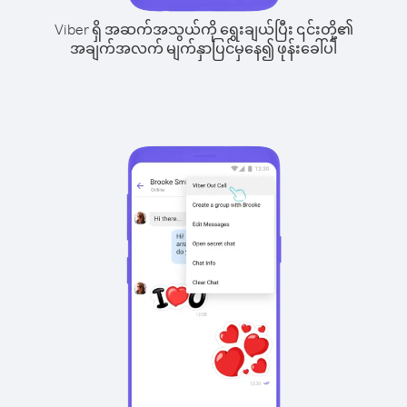
Viber ရှိ အဆက်အသွယ်ကို ရွေးချယ်ပြီး ၎င်းတို့၏
အချက်အလက် မျက်နှာပြင်မှနေ၍ ဖုန်းခေါ်ပါ