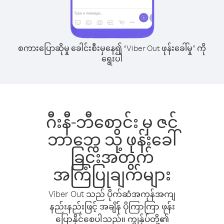
စကားပြောဆိုမှု ခေါင်းစီးမှနေ၍ “Viber Out ဖုန်းခေါ်မှု” ကို
ရွေးပါ
ဂီးနီ-ဘီစောင်း မှ ဇင်
ဘာဘွေ သို့ ဖုန်းခေါ်
ခြင်းအတွက်
အကြံပြုချက်များ
Viber Out သည် ပိုက်ဆံအကုန်အကျ
နည်းနည်းဖြင့် အချိန် ပိုကြာကြာ ဖုန်း
ပြောနိုင်စေပါသည်။ ကျွန်ုပ်တို့၏