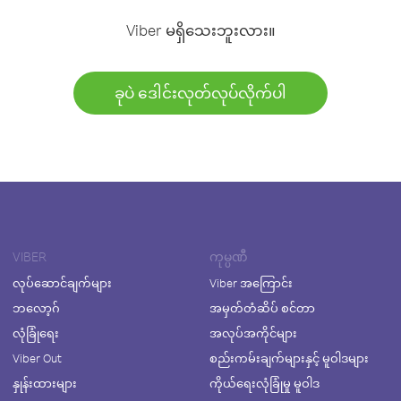
Viber မရှိသေးဘူးလား။
ခုပဲ ဒေါင်းလုတ်လုပ်လိုက်ပါ
VIBER
ကုမ္ပဏီ
လုပ်ဆောင်ချက်များ
Viber အကြောင်း
ဘလော့ဂ်
အမှတ်တံဆိပ် စင်တာ
လုံခြုံရေး
အလုပ်အကိုင်များ
Viber Out
စည်းကမ်းချက်များနှင့် မူဝါဒများ
နှုန်းထားများ
ကိုယ်ရေးလုံခြုံမှု မူဝါဒ