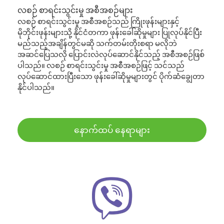
လစဉ် စာရင်းသွင်းမှု အစီအစဉ်များ
လစဉ် စာရင်းသွင်းမှု အစီအစဉ်သည် ကြိုးဖုန်းများနှင့်
မိုဘိုင်းဖုန်းများသို့ နိုင်ငံတကာ ဖုန်းခေါ်ဆိုမှုများ ပြုလုပ်နိုင်ပြီး
မည်သည့်အချိန်တွင်မဆို သက်တမ်းတိုးစရာ မလိုဘဲ
အဆင်ပြေသလို ပြောင်းလဲလုပ်ဆောင်နိုင်သည့် အစီအစဉ်ဖြစ်
ပါသည်။ လစဉ် စာရင်းသွင်းမှု အစီအစဉ်ဖြင့် သင်သည်
လုပ်ဆောင်ထားပြီးသော ဖုန်းခေါ်ဆိုမှုများတွင် ပိုက်ဆံချွေတာ
နိုင်ပါသည်။
နောက်ထပ် နေရာများ