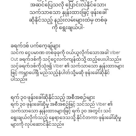
အဆင်ပြေသလို ပြောင်းလဲနိုင်သော၊
သက်သာသော နှုန်းထားဖြင့် ဖုန်းခေါ်
ဆိုနိုင်သည့် နည်းလမ်းများထဲမှ တစ်ခု
ကို ရွေးချယ်ပါ-
ခရက်ဒစ် ပက်ကေ့ချ်များ
သင်က ငွေပမာဏ တစ်ခုခုကို ဝယ်ယူလိုက်သောအခါ Viber
Out ခရက်ဒစ်ကို သင့်ငွေလက်ကျန်ထဲသို့ ထည့်ပေးပါသည်။
သင့်ခရက်ဒစ်ကိုသုံး၍ Viber ၏ သက်သာသော နှုန်းထားများ
ဖြင့် ကမ္ဘာပေါ်ရှိ မည်သည့်နံပါတ်သို့မဆို ဖုန်းခေါ်ဆိုနိုင်
ပါသည်။
ရက် ၃၀ ဖုန်းခေါ်ဆိုနိုင်သည့် အစီအစဉ်များ
ရက် ၃၀ ဖုန်းခေါ်ဆိုမှု အစီအစဉ်ဖြင့် သင်သည် Viber ၏
သက်သာသော နှုန်းထားများဖြင့် ရက် ၃၀ အတွင်း သင်
ရွေးချယ်လိုက်သည့် နေရာဒေသသို့ နိုင်ငံတကာ ဖုန်းခေါ်ဆိုမှု
များကို လုပ်ဆောင်နိုင်သည်။