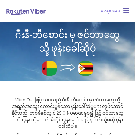
လော့ဂ်အင်
Togg
navig
ဂီးနီ-ဘီစောင်း မှ ဇင်ဘာဘွေ
သို့ ဖုန်းခေါ်ဆိုပုံ
Viber Out ဖြင့် သင်သည် ဂီးနီ-ဘီစောင်း မှ ဇင်ဘာဘွေ သို့
အရည်အသွေး ကောင်းမွန်သော ဖုန်းခေါ်ဆိုမှုများ လုပ်ဆောင်
နိုင်သည်။
တစ်မိနစ်လျှင် 29.0 ¢ ပမာဏမှစ၍ ဖြင့် ဇင်ဘာဘွေ
- ကြိုးဖုန်း သို့မဟုတ် မိုဘိုင်းဖုန်း မည်သည့်နံပါတ်သို့မဆို ဖုန်း
ခေါ်ဆိုပါ။