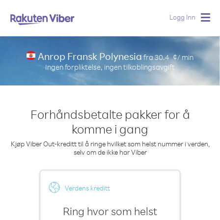
Logg Inn
Togg
navig
Anrop Fransk Polynesia
fra
30.4
¢/ min
Ingen forpliktelse, ingen tilkoblingsavgift
Forhåndsbetalte pakker for å
komme i gang
Kjøp Viber Out-kreditt til å ringe hvilket som helst nummer i verden,
selv om de ikke har Viber
Verdens kreditt
Ring hvor som helst