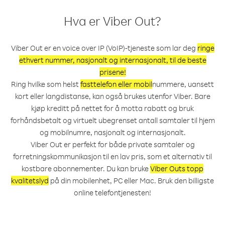
Hva er Viber Out?
Viber Out er en voice over IP (VoIP)-tjeneste som lar deg
ringe
ethvert nummer, nasjonalt og internasjonalt, til de beste
prisene!
Ring hvilke som helst
fasttelefon eller mobil
nummere, uansett
kort eller langdistanse, kan også brukes utenfor Viber. Bare
kjøp kreditt på nettet for å motta rabatt og bruk
forhåndsbetalt og virtuelt ubegrenset antall samtaler til hjem
og mobilnumre, nasjonalt og internasjonalt.
Viber Out er perfekt for både private samtaler og
forretningskommunikasjon til en lav pris, som et alternativ til
kostbare abonnementer. Du kan bruke
Viber Outs topp
kvalitetslyd
på din mobilenhet, PC eller Mac. Bruk den billigste
online telefontjenesten!