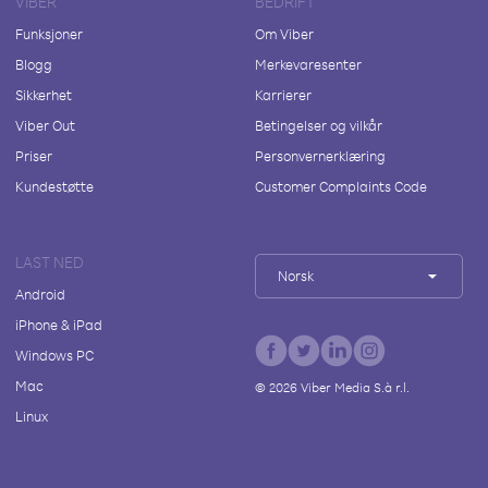
VIBER
BEDRIFT
Funksjoner
Om Viber
Blogg
Merkevaresenter
Sikkerhet
Karrierer
Viber Out
Betingelser og vilkår
Priser
Personvernerklæring
Kundestøtte
Customer Complaints Code
LAST NED
Norsk
Android
iPhone & iPad
Windows PC
Mac
©
2026
Viber Media S.à r.l.
Linux