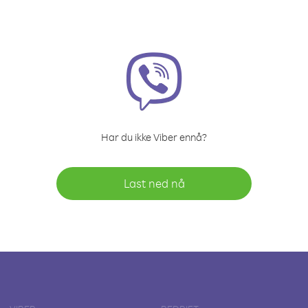
Har du ikke Viber ennå?
Last ned nå