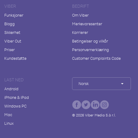
VIBER
BEDRIFT
Funksjoner
Om Viber
Blogg
Merkevaresenter
Sikkerhet
Karrierer
Viber Out
Betingelser og vilkår
Priser
Personvernerklæring
Kundestøtte
Customer Complaints Code
LAST NED
Norsk
Android
iPhone & iPad
Windows PC
Mac
©
2026
Viber Media S.à r.l.
Linux