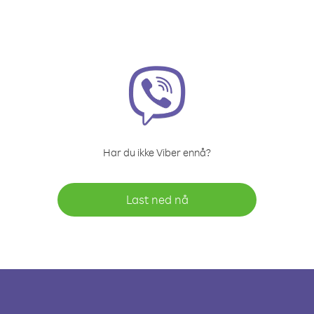
Har du ikke Viber ennå?
Last ned nå