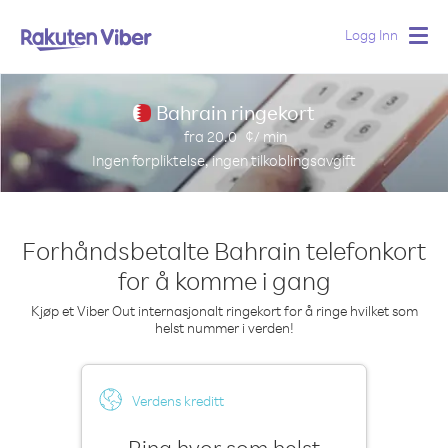
Logg Inn
Togg
navig
Bahrain ringekort
fra
20.0
¢/ min
Ingen forpliktelse, ingen tilkoblingsavgift
Forhåndsbetalte Bahrain telefonkort
for å komme i gang
Kjøp et Viber Out internasjonalt ringekort for å ringe hvilket som
helst nummer i verden!
Verdens kreditt
Ring hvor som helst