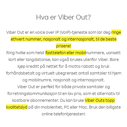
Hva er Viber Out?
Viber Out er en voice over IP (VoIP)-tjeneste som lar deg
ringe
ethvert nummer, nasjonalt og internasjonalt, til de beste
prisene!
Ring hvilke som helst
fasttelefon eller mobil
nummere, uansett
kort eller langdistanse, kan også brukes utenfor Viber. Bare
kjøp kreditt på nettet for å motta rabatt og bruk
forhåndsbetalt og virtuelt ubegrenset antall samtaler til hjem
og mobilnumre, nasjonalt og internasjonalt.
Viber Out er perfekt for både private samtaler og
forretningskommunikasjon til en lav pris, som et alternativ til
kostbare abonnementer. Du kan bruke
Viber Outs topp
kvalitetslyd
på din mobilenhet, PC eller Mac. Bruk den billigste
online telefontjenesten!