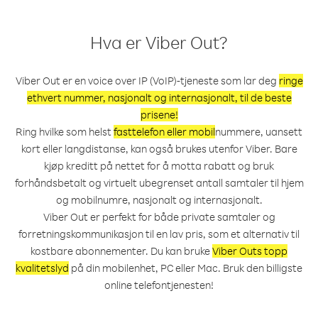
Hva er Viber Out?
Viber Out er en voice over IP (VoIP)-tjeneste som lar deg
ringe
ethvert nummer, nasjonalt og internasjonalt, til de beste
prisene!
Ring hvilke som helst
fasttelefon eller mobil
nummere, uansett
kort eller langdistanse, kan også brukes utenfor Viber. Bare
kjøp kreditt på nettet for å motta rabatt og bruk
forhåndsbetalt og virtuelt ubegrenset antall samtaler til hjem
og mobilnumre, nasjonalt og internasjonalt.
Viber Out er perfekt for både private samtaler og
forretningskommunikasjon til en lav pris, som et alternativ til
kostbare abonnementer. Du kan bruke
Viber Outs topp
kvalitetslyd
på din mobilenhet, PC eller Mac. Bruk den billigste
online telefontjenesten!