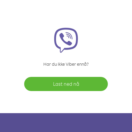
Har du ikke Viber ennå?
Last ned nå