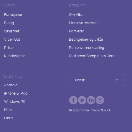
VIBER
BEDRIFT
Funksjoner
Om Viber
Blogg
Merkevaresenter
Sikkerhet
Karrierer
Viber Out
Betingelser og vilkår
Priser
Personvernerklæring
Kundestøtte
Customer Complaints Code
LAST NED
Norsk
Android
iPhone & iPad
Windows PC
Mac
©
2026
Viber Media S.à r.l.
Linux