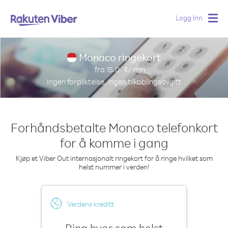
Logg Inn
Togg
navig
Monaco ringekort
fra
15.0
¢/ min
Ingen forpliktelse, ingen tilkoblingsavgift
Forhåndsbetalte Monaco telefonkort
for å komme i gang
Kjøp et Viber Out internasjonalt ringekort for å ringe hvilket som
helst nummer i verden!
Verdens kreditt
Ring hvor som helst