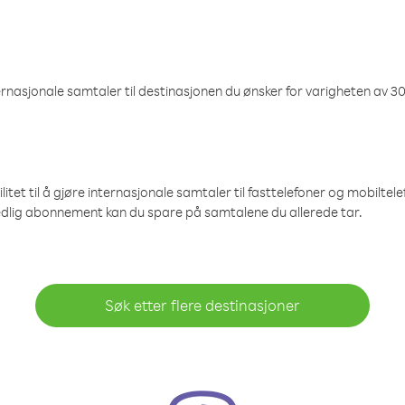
nasjonale samtaler til destinasjonen du ønsker for varigheten av 30
et til å gjøre internasjonale samtaler til fasttelefoner og mobiltelefo
edlig abonnement kan du spare på samtalene du allerede tar.
Søk etter flere destinasjoner