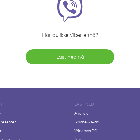
Har du ikke Viber ennå?
Last ned nå
FT
LAST NED
er
Android
resenter
iPhone & iPad
r
Windows PC
ser og vilkår
Mac