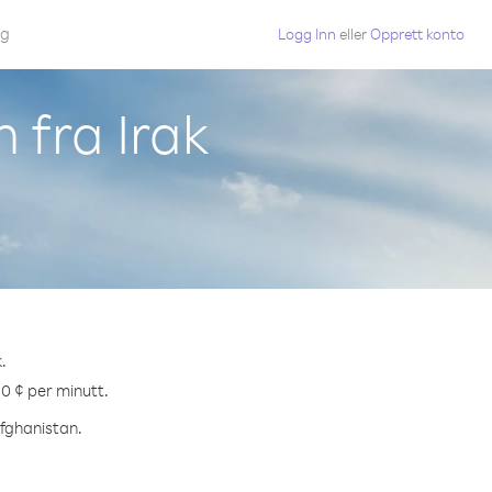
gg
Logg Inn
eller
Opprett konto
 fra Irak
.
.0 ¢ per minutt.
Afghanistan.