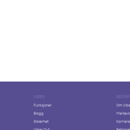
VIBER
BEDRI
Funksjoner
Om Vib
Blogg
Merkeva
Sikkerhet
Karriere
Viber Out
Betingel