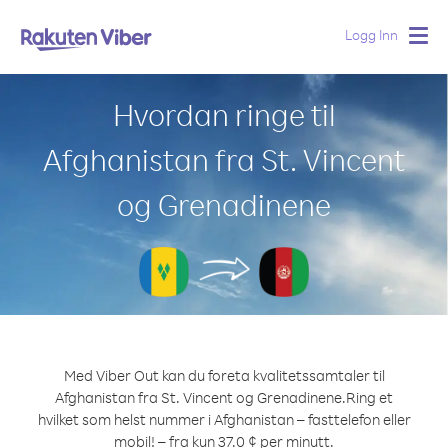
Logg Inn
Togg
navig
Hvordan ringe til
Afghanistan fra St. Vincent
og Grenadinene
Med Viber Out kan du foreta kvalitetssamtaler til
Afghanistan fra St. Vincent og Grenadinene.
Ring et
hvilket som helst nummer i Afghanistan – fasttelefon eller
mobil! – fra kun 37.0 ¢ per minutt.