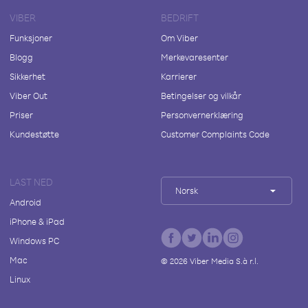
VIBER
BEDRIFT
Funksjoner
Om Viber
Blogg
Merkevaresenter
Sikkerhet
Karrierer
Viber Out
Betingelser og vilkår
Priser
Personvernerklæring
Kundestøtte
Customer Complaints Code
LAST NED
Norsk
Android
iPhone & iPad
Windows PC
Mac
©
2026
Viber Media S.à r.l.
Linux