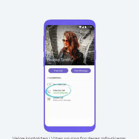
Velge kontakten i Viber og ring fra deres info-skjerm.