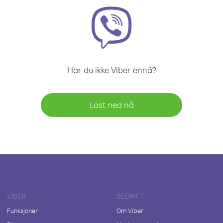
Har du ikke Viber ennå?
Last ned nå
VIBER
BEDRIFT
Funksjoner
Om Viber