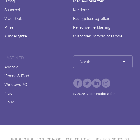
Blogg
Merkevaresenter
Sikkerhet
Karrierer
Viber Out
Betingelser og vilkår
Priser
Personvernerklæring
Kundestøtte
Customer Complaints Code
LAST NED
Norsk
Android
iPhone & iPad
Windows PC
Mac
©
2026
Viber Media S.à r.l.
Linux
Rakuten Viki
Rakuten Kobo
Rakuten Travel
Rakuten Marketing