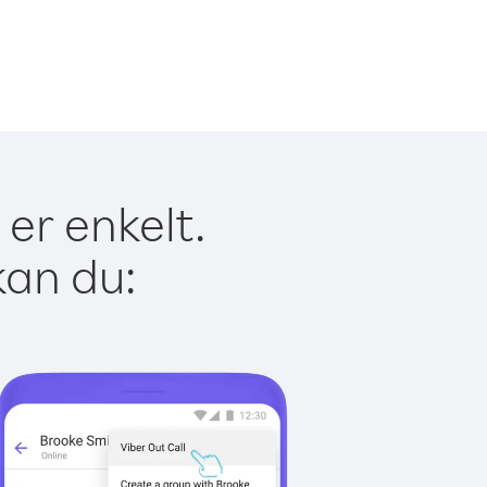
 er enkelt.
kan du: