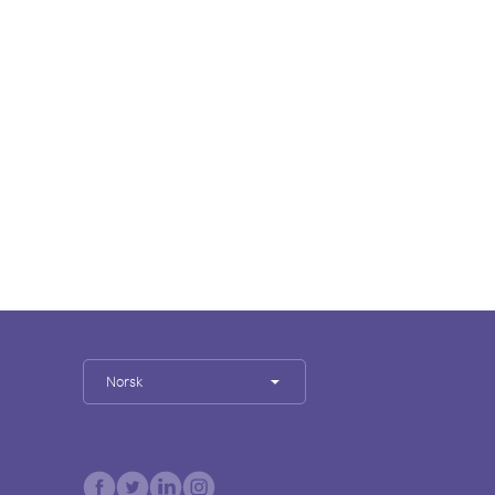
Norsk