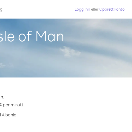
gg
Logg Inn
eller
Opprett konto
Isle of Man
an.
 ¢ per minutt.
l Albania.