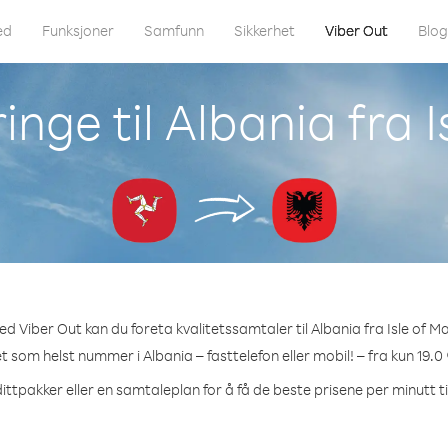
ed
Funksjoner
Samfunn
Sikkerhet
Viber Out
Blo
nge til Albania fra 
d Viber Out kan du foreta kvalitetssamtaler til Albania fra Isle of M
et som helst nummer i Albania – fasttelefon eller mobil! – fra kun 19.0
ittpakker eller en samtaleplan for å få de beste prisene per minutt ti