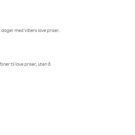
 dager med Vibers lave priser.
ner til lave priser, uten å