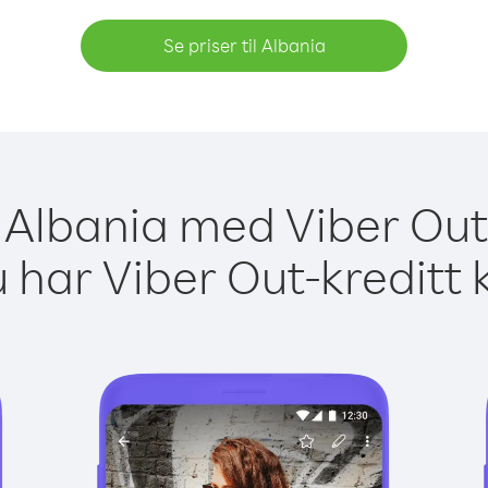
Se priser til Albania
l Albania med Viber Out
 har Viber Out-kreditt 