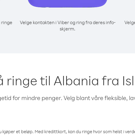
 ringe
Velge kontakten i Viber og ring fra deres info-
Velg
skjerm.
å ringe til Albania fra I
etid for mindre penger. Velg blant våre fleksible, l
 kjøper et beløp. Med kredittkort, kan du ringe hvor som helst i verden