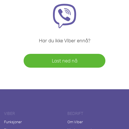
Har du ikke Viber ennå?
Last ned nå
VIBER
BEDRIFT
Funksjoner
Om Viber