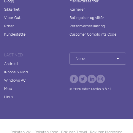
Blogg
Merkevaresenter
Sikkerhet
Karrierer
Viber Out
Betingelser og vilkår
Priser
Personvernerklæring
Kundestøtte
Customer Complaints Code
LAST NED
Norsk
Android
iPhone & iPad
Windows PC
Mac
©
2026
Viber Media S.à r.l.
Linux
Rakuten Viki
Rakuten Kobo
Rakuten Travel
Rakuten Marketing