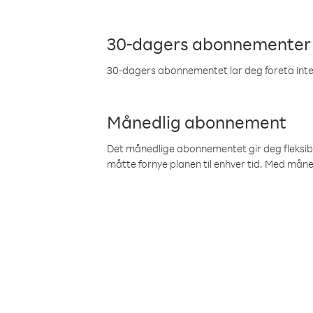
30-dagers abonnementer
30-dagers abonnementet lar deg foreta inter
Månedlig abonnement
Det månedlige abonnementet gir deg fleksibilit
måtte fornye planen til enhver tid. Med mån