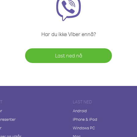
Har du ikke Viber ennå?
Last ned nå
FT
LAST NED
er
Android
resenter
iPhone & iPad
r
Windows PC
ser og vilkår
Mac