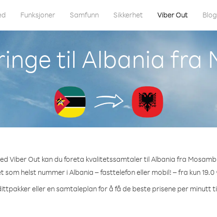
ed
Funksjoner
Samfunn
Sikkerhet
Viber Out
Blo
inge til Albania fr
ed Viber Out kan du foreta kvalitetssamtaler til Albania fra Mosambi
et som helst nummer i Albania – fasttelefon eller mobil! – fra kun 19.0
ittpakker eller en samtaleplan for å få de beste prisene per minutt ti