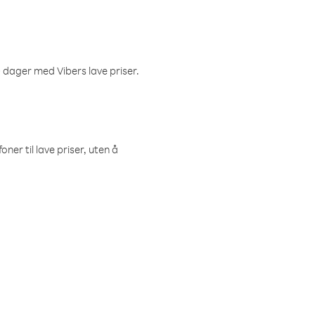
 dager med Vibers lave priser.
ner til lave priser, uten å