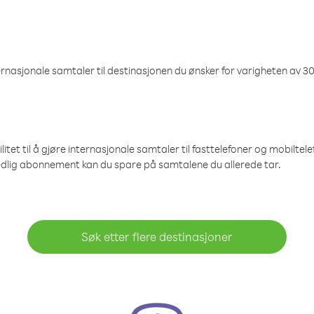
nasjonale samtaler til destinasjonen du ønsker for varigheten av 30
et til å gjøre internasjonale samtaler til fasttelefoner og mobiltelefo
edlig abonnement kan du spare på samtalene du allerede tar.
Søk etter flere destinasjoner