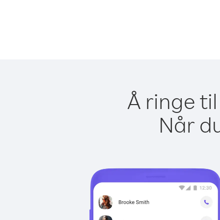
Å ringe ti
Når du