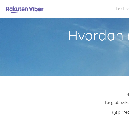
Last n
Hvordan r
M
Ring et hvilk
Kjøp kred