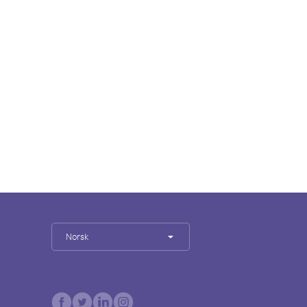
Norsk