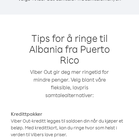
Tips for å ringe til
Albania fra Puerto
Rico
Viber Out gir deg mer ringetid for
mindre penger. Velg blant våre
fleksible, lavpris
samtalealternativer:
Kredittpakker
Viber Out-kreditt legges til saldoen din når du kjøper et
beløp. Med kredittkort, kan du ringe hvor som helst i
verden til Vibers lave priser.