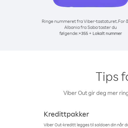
Ringe nummeret fra Viber-tastaturet.
For å
Albania fra Saba taster du
følgende:
+
+
355
Lokalt nummer
Tips f
Viber Out gir deg mer ring
Kredittpakker
Viber Out-kreditt legges til saldoen din når du