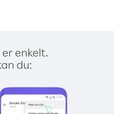
 er enkelt.
kan du: