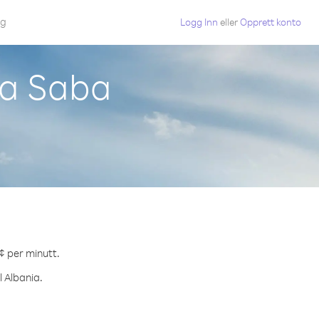
gg
Logg Inn
eller
Opprett konto
ra Saba
 ¢ per minutt.
l Albania.