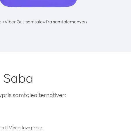
e «Viber Out-samtale» fra samtalemenyen
ra Saba
avpris samtalealternativer:
 til Vibers lave priser.