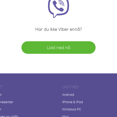
Har du ikke Viber ennå?
Last ned nå
FT
LAST NED
er
Android
resenter
iPhone & iPad
r
Windows PC
ser og vilkår
Mac