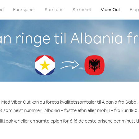
ed
Funksjoner
Samfunn
Sikkerhet
Viber Out
Blo
n ringe til Albania f
Med Viber Out kan du foreta kvalitetssamtaler til Albania fra Saba.
et som helst nummer i Albania – fasttelefon eller mobil! – fra kun 19.0
ittpakker eller en samtaleplan for å få de beste prisene per minutt ti