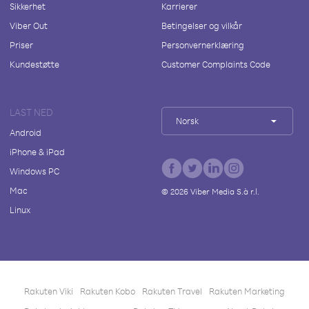
Sikkerhet
Karrierer
Viber Out
Betingelser og vilkår
Priser
Personvernerklæring
Kundestøtte
Customer Complaints Code
LAST NED
Norsk
Android
iPhone & iPad
Windows PC
Mac
©
2026
Viber Media S.à r.l.
Linux
Rakuten Viki
Rakuten Kobo
Rakuten Travel
Rakuten Marketing