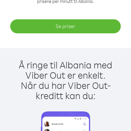
prisene per minutt til Albania.
Se priser
Å ringe til Albania med
Viber Out er enkelt.
Når du har Viber Out-
kreditt kan du: