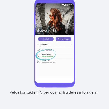
Velge kontakten i Viber og ring fra deres info-skjerm.