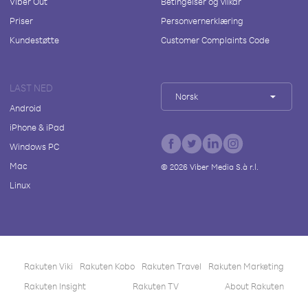
Viber Out
Betingelser og vilkår
Priser
Personvernerklæring
Kundestøtte
Customer Complaints Code
LAST NED
Norsk
Android
iPhone & iPad
Windows PC
Mac
©
2026
Viber Media S.à r.l.
Linux
Rakuten Viki
Rakuten Kobo
Rakuten Travel
Rakuten Marketing
Rakuten Insight
Rakuten TV
About Rakuten