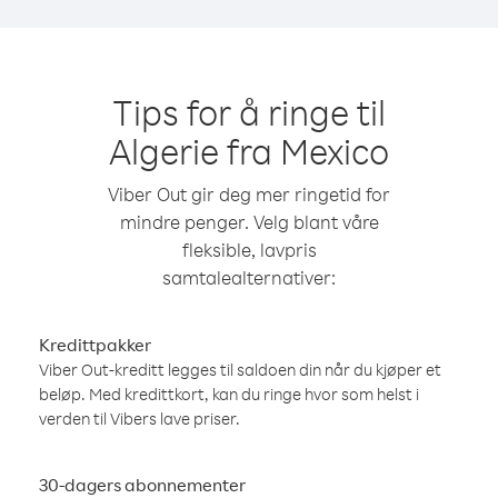
Tips for å ringe til
Algerie fra Mexico
Viber Out gir deg mer ringetid for
mindre penger. Velg blant våre
fleksible, lavpris
samtalealternativer:
Kredittpakker
Viber Out-kreditt legges til saldoen din når du kjøper et
beløp. Med kredittkort, kan du ringe hvor som helst i
verden til Vibers lave priser.
30-dagers abonnementer