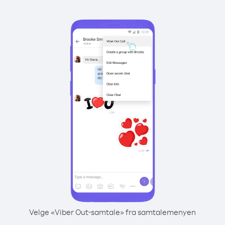
Velge «Viber Out-samtale» fra samtalemenyen