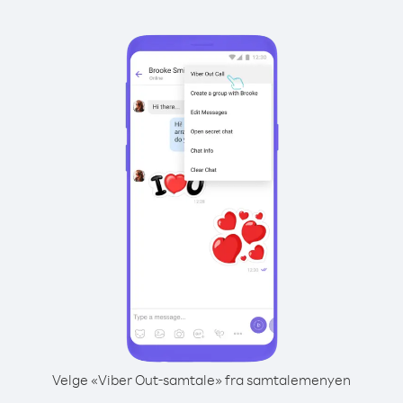
Velge «Viber Out-samtale» fra samtalemenyen