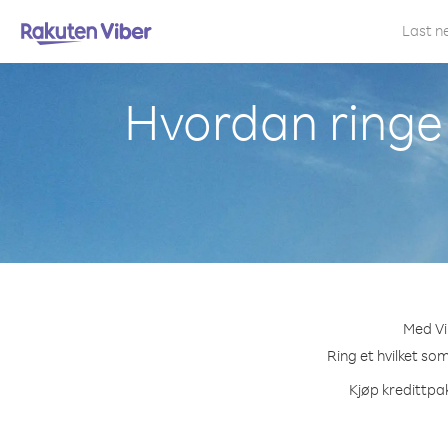
Last n
Hvordan ringe
Med Vi
Ring et hvilket so
Kjøp kredittpak