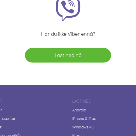
Har du ikke Viber ennå?
Last ned nå
FT
LAST NED
er
Android
resenter
iPhone & iPad
r
Windows PC
ser og vilkår
Mac