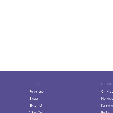
VIBER
BEDRI
Funksjoner
Om Vib
Blogg
Merkeva
Sikkerhet
Karriere
Viber Out
Betingel