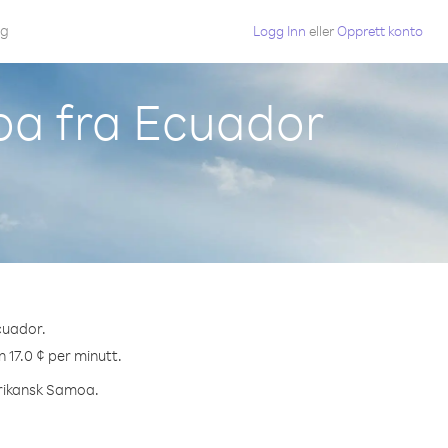
gg
Logg Inn
eller
Opprett konto
oa fra Ecuador
cuador.
 17.0 ¢ per minutt.
merikansk Samoa.