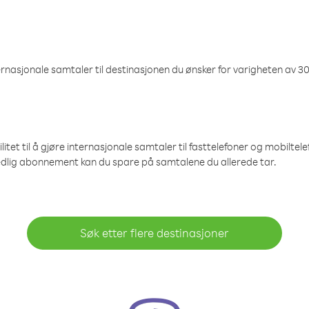
nasjonale samtaler til destinasjonen du ønsker for varigheten av 30
et til å gjøre internasjonale samtaler til fasttelefoner og mobiltelefo
edlig abonnement kan du spare på samtalene du allerede tar.
Søk etter flere destinasjoner