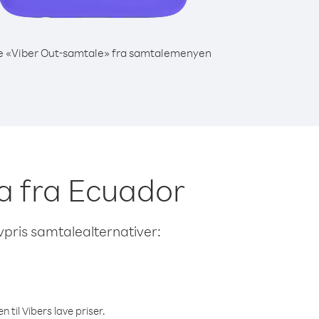
e «Viber Out-samtale» fra samtalemenyen
oa fra Ecuador
avpris samtalealternativer:
 til Vibers lave priser.