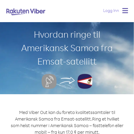
Logg Inn
Togg
navig
Hvordan ringe til
Amerikansk Samoa fra
Emsat-satellitt
Med Viber Out kan du foreta kvalitetssamtaler til
Amerikansk Samoa fra Emsat-satellitt.
Ring et hvilket
som helst nummer i Amerikansk Samoa – fasttelefon eller
mobil! – fra kun 17.0 ¢ per minutt.