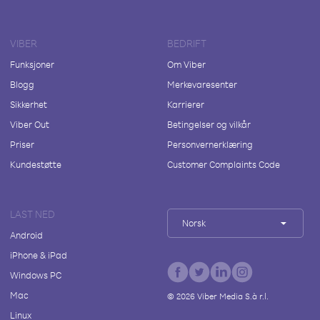
VIBER
BEDRIFT
Funksjoner
Om Viber
Blogg
Merkevaresenter
Sikkerhet
Karrierer
Viber Out
Betingelser og vilkår
Priser
Personvernerklæring
Kundestøtte
Customer Complaints Code
LAST NED
Norsk
Android
iPhone & iPad
Windows PC
Mac
©
2026
Viber Media S.à r.l.
Linux