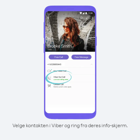
Velge kontakten i Viber og ring fra deres info-skjerm.