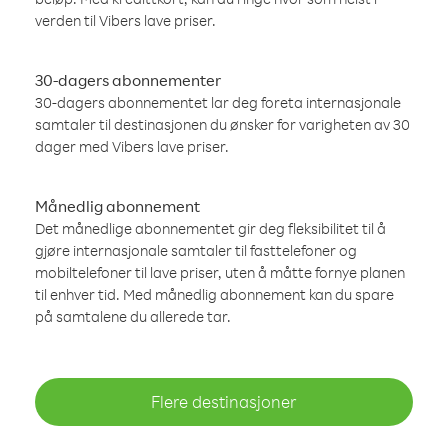
verden til Vibers lave priser.
30-dagers abonnementer
30-dagers abonnementet lar deg foreta internasjonale
samtaler til destinasjonen du ønsker for varigheten av 30
dager med Vibers lave priser.
Månedlig abonnement
Det månedlige abonnementet gir deg fleksibilitet til å
gjøre internasjonale samtaler til fasttelefoner og
mobiltelefoner til lave priser, uten å måtte fornye planen
til enhver tid. Med månedlig abonnement kan du spare
på samtalene du allerede tar.
Flere destinasjoner