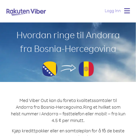
Logg Inn
Togg
navig
Hvordan ringe til Andorra
fra Bosnia-Hercegovina
Med Viber Out kan du foreta kvalitetssamtaler til
Andorra fra Bosnia-Hercegovina.
Ring et hvilket som
helst nummer i Andorra – fasttelefon eller mobil! – fra kun
4.5 ¢ per minutt.
Kjøp kredittpakker eller en samtaleplan for å få de beste