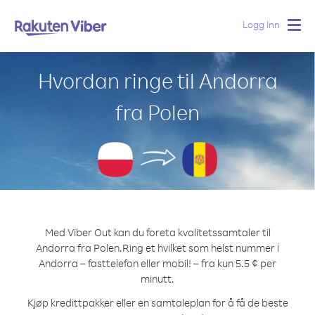
Logg Inn
Togg
navig
Hvordan ringe til Andorra
fra Polen
Med Viber Out kan du foreta kvalitetssamtaler til
Andorra fra Polen.
Ring et hvilket som helst nummer i
Andorra – fasttelefon eller mobil! – fra kun 5.5 ¢ per
minutt.
Kjøp kredittpakker eller en samtaleplan for å få de beste