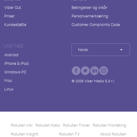
Viber Out
Betingelser og vilkår
Priser
Personvernerklæring
Kundestøtte
Customer Complaints Code
LAST NED
Norsk
Android
iPhone & iPad
Windows PC
Mac
©
2026
Viber Media S.à r.l.
Linux
Rakuten Viki
Rakuten Kobo
Rakuten Travel
Rakuten Marketing
Rakuten Insight
Rakuten TV
About Rakuten