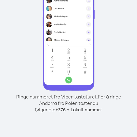
Ringe nummeret fra Viber-tastaturet.
For å ringe
Andorra fra Polen taster du
følgende:
+
+
376
Lokalt nummer