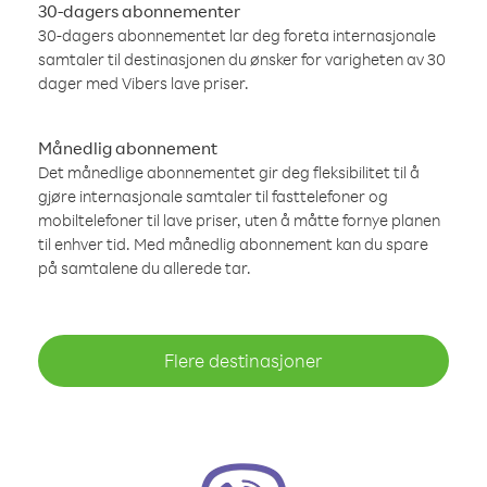
30-dagers abonnementer
30-dagers abonnementet lar deg foreta internasjonale
samtaler til destinasjonen du ønsker for varigheten av 30
dager med Vibers lave priser.
Månedlig abonnement
Det månedlige abonnementet gir deg fleksibilitet til å
gjøre internasjonale samtaler til fasttelefoner og
mobiltelefoner til lave priser, uten å måtte fornye planen
til enhver tid. Med månedlig abonnement kan du spare
på samtalene du allerede tar.
Flere destinasjoner