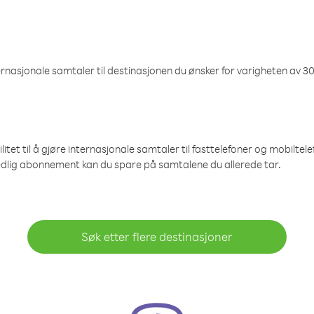
nasjonale samtaler til destinasjonen du ønsker for varigheten av 30
et til å gjøre internasjonale samtaler til fasttelefoner og mobiltelefo
edlig abonnement kan du spare på samtalene du allerede tar.
Søk etter flere destinasjoner