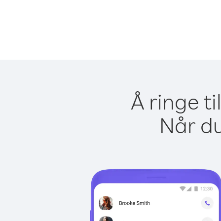
Å ringe t
Når du