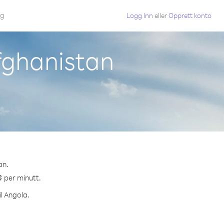
gg
Logg Inn
eller
Opprett konto
Afghanistan
an.
¢ per minutt.
il Angola.