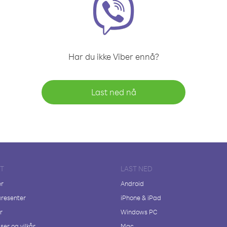
Har du ikke Viber ennå?
Last ned nå
FT
LAST NED
er
Android
resenter
iPhone & iPad
r
Windows PC
ser og vilkår
Mac