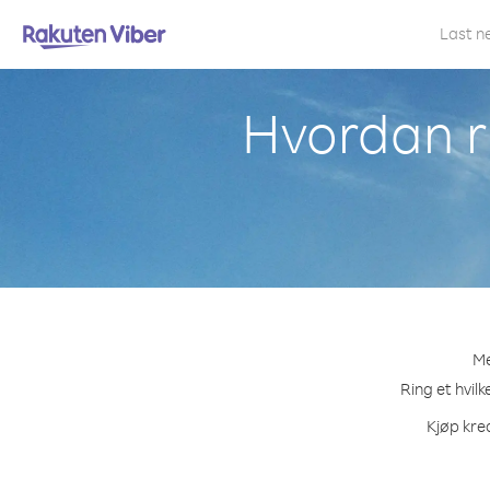
Last n
Hvordan ri
Me
Ring et hvil
Kjøp kred