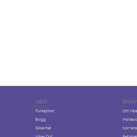
VIBER
BEDRI
Funksjoner
Om Vib
Blogg
Merkeva
Sikkerhet
Karriere
Viber Out
Betingel