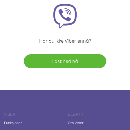
Har du ikke Viber ennå?
Last ned nå
VIBER
BEDRIFT
Funksjoner
Om Viber