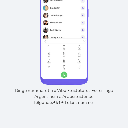
Ringe nummeret fra Viber-tastaturet.
For å ringe
Argentina fra Aruba taster du
følgende:
+
+
54
Lokalt nummer