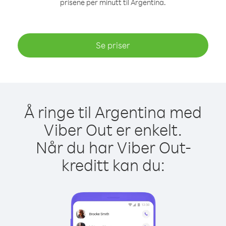
prisene per minutt til Argentina.
Se priser
Å ringe til Argentina med
Viber Out er enkelt.
Når du har Viber Out-
kreditt kan du: