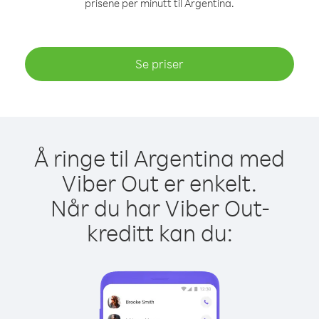
prisene per minutt til Argentina.
Se priser
Å ringe til Argentina med
Viber Out er enkelt.
Når du har Viber Out-
kreditt kan du: