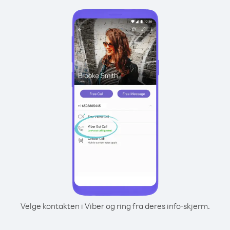
Velge kontakten i Viber og ring fra deres info-skjerm.