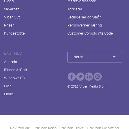
Blogg
Merkevaresenter
Sikkerhet
Karrierer
Viber Out
Betingelser og vilkår
Priser
Personvernerklæring
Kundestøtte
Customer Complaints Code
LAST NED
Norsk
Android
iPhone & iPad
Windows PC
Mac
©
2026
Viber Media S.à r.l.
Linux
Rakuten Viki
Rakuten Kobo
Rakuten Travel
Rakuten Marketing