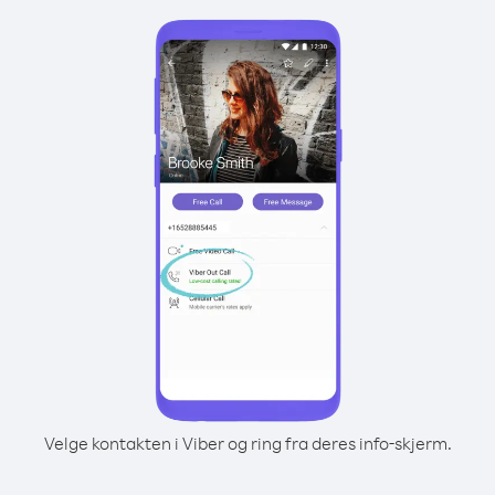
Velge kontakten i Viber og ring fra deres info-skjerm.