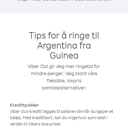
Tips for å ringe til
Argentina fra
Guinea
Viber Out gir deg mer ringetid for
mindre penger. Velg blant våre
fleksible, lavpris
samtalealternativer:
Kredittpakker
Viber Out-kreditt legges til saldoen din når du kjøper et
beløp. Med kredittkort, kan du ringe hvor som helst i
verden til Vibers lave priser.