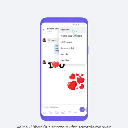
Velge «Viber Out-samtale» fra samtalemenyen