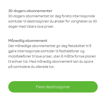
30-dagers abonnementer
30-dagers abonnementet lar deg foreta internasjonale
samtaler til destinasjonen du ønsker for varigheten av 30
dager med Vibers lave priser.
Månedlig abonnement
Det månedlige abonnementet gir deg fleksibilitet til å
gjøre internasjonale samtaler til fasttelefoner og
mobiltelefoner til lave priser, uten å måtte fornye planen
til enhver tid. Med månedlig abonnement kan du spare
på samtalene du allerede tar.
Flere destinasjoner