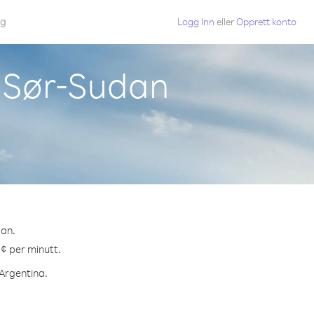
gg
Logg Inn
eller
Opprett konto
a Sør-Sudan
dan.
 ¢ per minutt.
 Argentina.