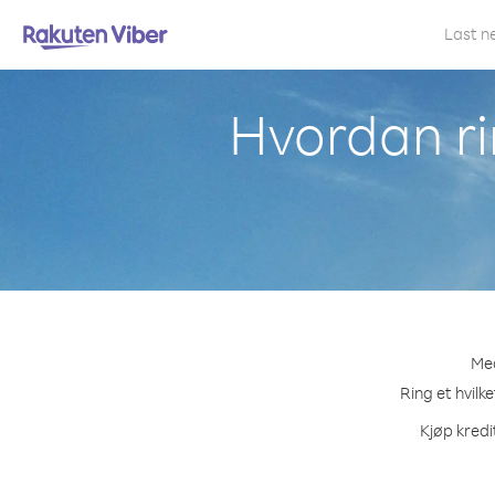
Last n
Hvordan ri
Med
Ring et hvilk
Kjøp kredi