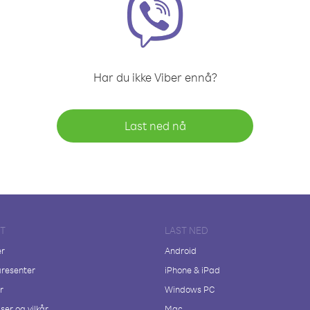
Har du ikke Viber ennå?
Last ned nå
FT
LAST NED
er
Android
resenter
iPhone & iPad
r
Windows PC
ser og vilkår
Mac