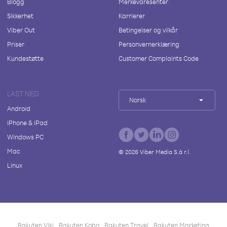
Blogg
Merkevaresenter
Sikkerhet
Karrierer
Viber Out
Betingelser og vilkår
Priser
Personvernerklæring
Kundestøtte
Customer Complaints Code
LAST NED
Norsk
Android
iPhone & iPad
Windows PC
Mac
©
2026
Viber Media S.à r.l.
Linux
Rakuten Viki
Rakuten Kobo
Rakuten Travel
Rakuten Marketing