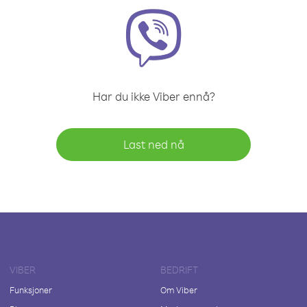
Har du ikke Viber ennå?
Last ned nå
VIBER
BEDRIFT
Funksjoner
Om Viber