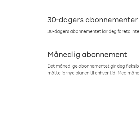
30-dagers abonnementer
30-dagers abonnementet lar deg foreta inter
Månedlig abonnement
Det månedlige abonnementet gir deg fleksibilit
måtte fornye planen til enhver tid. Med mån