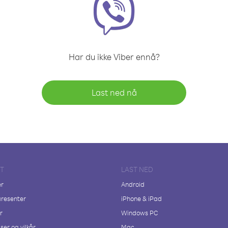
Har du ikke Viber ennå?
Last ned nå
FT
LAST NED
er
Android
resenter
iPhone & iPad
r
Windows PC
ser og vilkår
Mac