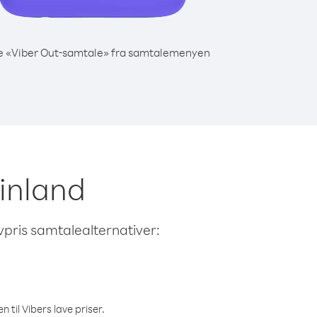
e «Viber Out-samtale» fra samtalemenyen
Finland
avpris samtalealternativer:
 til Vibers lave priser.