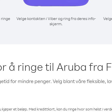
 ringe
Velge kontakten i Viber og ring fra deres info-
Velg
skjerm.
or å ringe til Aruba fra 
etid for mindre penger. Velg blant våre fleksible, l
 kjøper et beløp. Med kredittkort, kan du ringe hvor som helst i verden