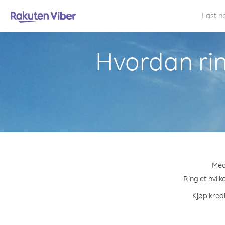
Last n
Hvordan rin
Med 
Ring et hvilk
Kjøp kredi