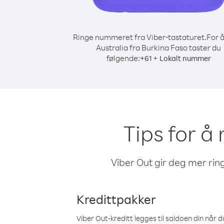
Ringe nummeret fra Viber-tastaturet.
For å
Australia fra Burkina Faso taster du
følgende:
+
+
61
Lokalt nummer
Tips for å 
Viber Out gir deg mer ring
Kredittpakker
Viber Out-kreditt legges til saldoen din når du