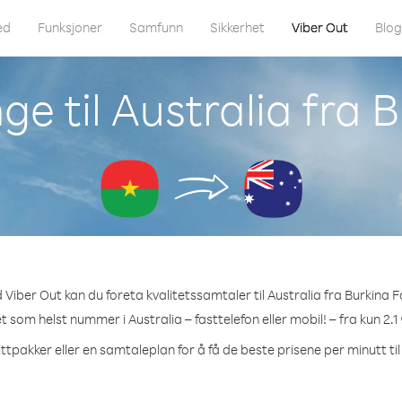
ed
Funksjoner
Samfunn
Sikkerhet
Viber Out
Blo
ge til Australia fra 
Viber Out kan du foreta kvalitetssamtaler til Australia fra Burkina 
et som helst nummer i Australia – fasttelefon eller mobil! – fra kun 2.1
ttpakker eller en samtaleplan for å få de beste prisene per minutt til