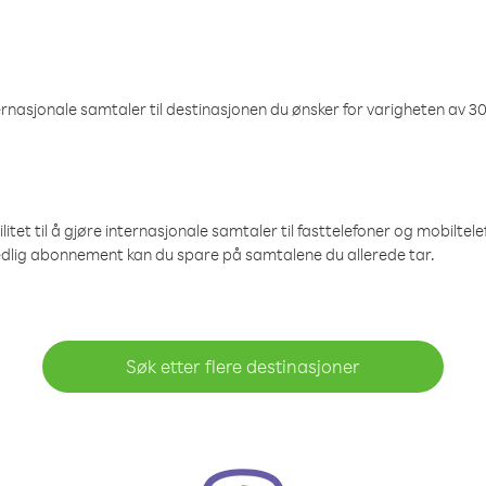
nasjonale samtaler til destinasjonen du ønsker for varigheten av 30
et til å gjøre internasjonale samtaler til fasttelefoner og mobiltelefo
edlig abonnement kan du spare på samtalene du allerede tar.
Søk etter flere destinasjoner