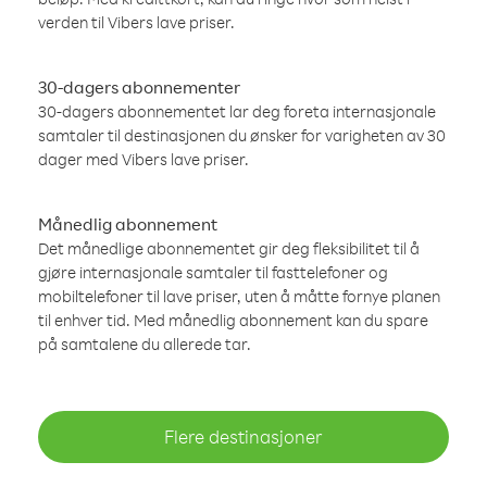
verden til Vibers lave priser.
30-dagers abonnementer
30-dagers abonnementet lar deg foreta internasjonale
samtaler til destinasjonen du ønsker for varigheten av 30
dager med Vibers lave priser.
Månedlig abonnement
Det månedlige abonnementet gir deg fleksibilitet til å
gjøre internasjonale samtaler til fasttelefoner og
mobiltelefoner til lave priser, uten å måtte fornye planen
til enhver tid. Med månedlig abonnement kan du spare
på samtalene du allerede tar.
Flere destinasjoner