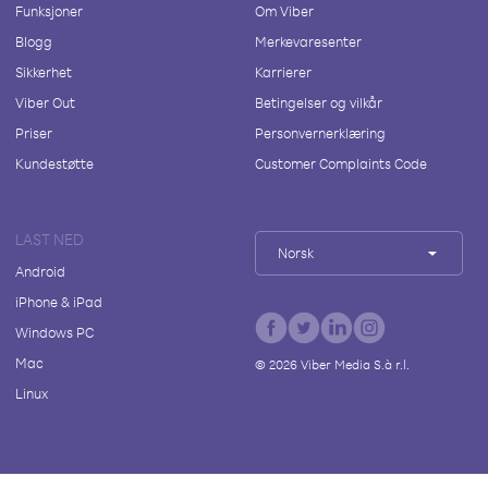
Funksjoner
Om Viber
Blogg
Merkevaresenter
Sikkerhet
Karrierer
Viber Out
Betingelser og vilkår
Priser
Personvernerklæring
Kundestøtte
Customer Complaints Code
LAST NED
Norsk
Android
iPhone & iPad
Windows PC
Mac
©
2026
Viber Media S.à r.l.
Linux