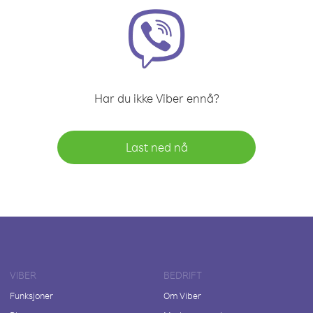
Har du ikke Viber ennå?
Last ned nå
VIBER
BEDRIFT
Funksjoner
Om Viber