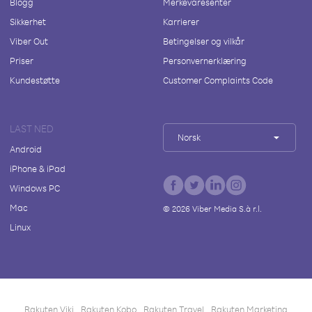
Blogg
Merkevaresenter
Sikkerhet
Karrierer
Viber Out
Betingelser og vilkår
Priser
Personvernerklæring
Kundestøtte
Customer Complaints Code
LAST NED
Norsk
Android
iPhone & iPad
Windows PC
Mac
©
2026
Viber Media S.à r.l.
Linux
Rakuten Viki
Rakuten Kobo
Rakuten Travel
Rakuten Marketing