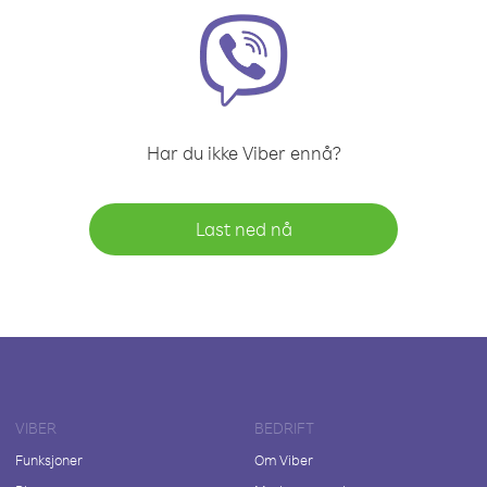
Har du ikke Viber ennå?
Last ned nå
VIBER
BEDRIFT
Funksjoner
Om Viber