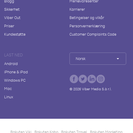
Blogg
Merkevaresenter
Sikkerhet
Karrierer
Viber Out
Betingelser og vilkår
Priser
Personvernerklæring
Kundestøtte
Customer Complaints Code
LAST NED
Norsk
Android
iPhone & iPad
Windows PC
Mac
©
2026
Viber Media S.à r.l.
Linux
Rakuten Viki
Rakuten Kobo
Rakuten Travel
Rakuten Marketing