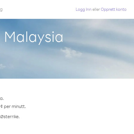
gg
Logg Inn
eller
Opprett konto
a Malaysia
ia.
 ¢ per minutt.
 Østerrike.