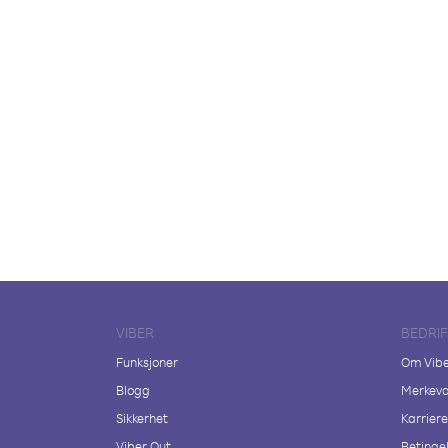
VIBER
BEDRI
Funksjoner
Om Vib
Blogg
Merkeva
Sikkerhet
Karriere
Viber Out
Betingel