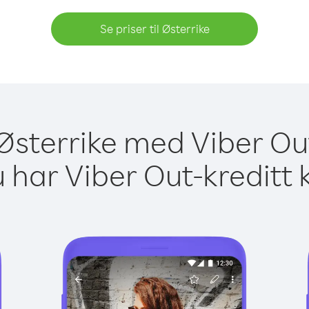
Se priser til Østerrike
l Østerrike med Viber Out
 har Viber Out-kreditt 