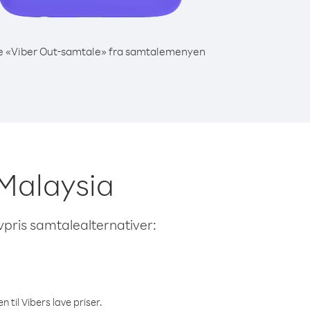
e «Viber Out-samtale» fra samtalemenyen
a Malaysia
avpris samtalealternativer:
 til Vibers lave priser.