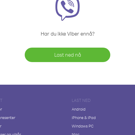
Har du ikke Viber ennå?
Last ned nå
FT
LAST NED
er
Android
resenter
iPhone & iPad
r
Windows PC
ser og vilkår
Mac