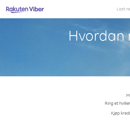
Last n
Hvordan r
Me
Ring et hvilk
Kjøp kredi