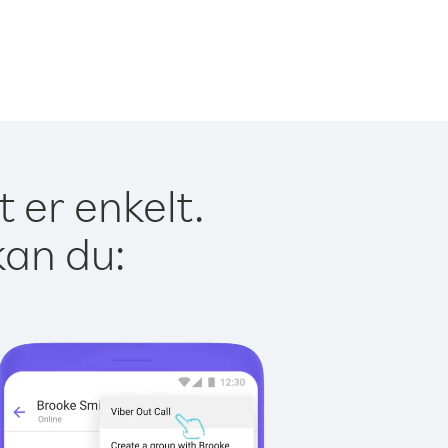
 er enkelt.
kan du: