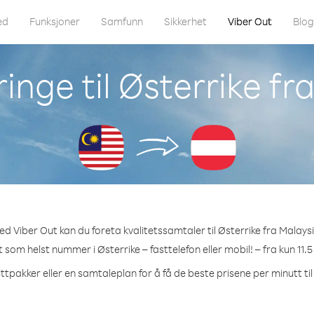
ed
Funksjoner
Samfunn
Sikkerhet
Viber Out
Blo
inge til Østerrike fr
d Viber Out kan du foreta kvalitetssamtaler til Østerrike fra Malays
et som helst nummer i Østerrike – fasttelefon eller mobil! – fra kun 11.5
ttpakker eller en samtaleplan for å få de beste prisene per minutt til