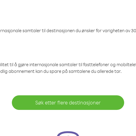
nasjonale samtaler til destinasjonen du ønsker for varigheten av 30
et til å gjøre internasjonale samtaler til fasttelefoner og mobiltelefo
edlig abonnement kan du spare på samtalene du allerede tar.
Søk etter flere destinasjoner