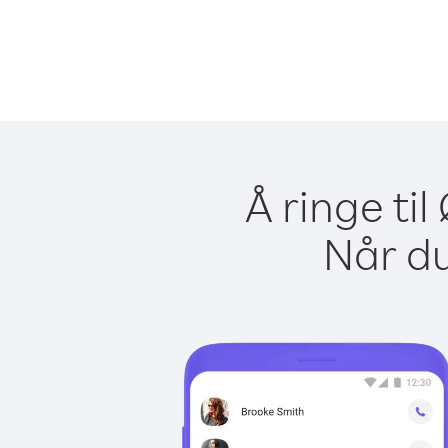
Å ringe ti
Når du