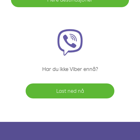
Har du ikke Viber ennå?
Last ned nå