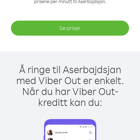
prisene per minutt til Aserbajdsjan.
Se priser
Å ringe til Aserbajdsjan
med Viber Out er enkelt.
Når du har Viber Out-
kreditt kan du: