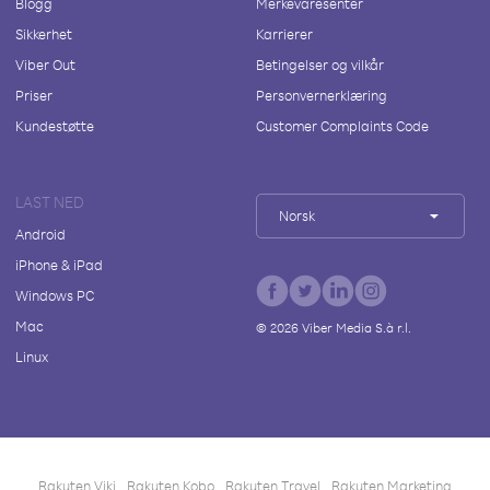
Blogg
Merkevaresenter
Sikkerhet
Karrierer
Viber Out
Betingelser og vilkår
Priser
Personvernerklæring
Kundestøtte
Customer Complaints Code
LAST NED
Norsk
Android
iPhone & iPad
Windows PC
Mac
©
2026
Viber Media S.à r.l.
Linux
Rakuten Viki
Rakuten Kobo
Rakuten Travel
Rakuten Marketing