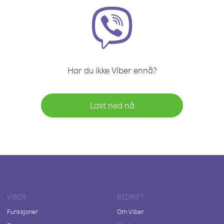
Har du ikke Viber ennå?
Last ned nå
VIBER
BEDRIFT
Funksjoner
Om Viber