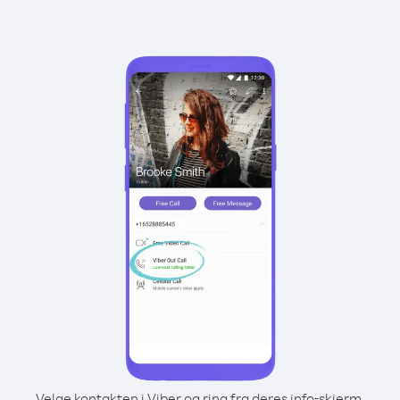
Velge kontakten i Viber og ring fra deres info-skjerm.