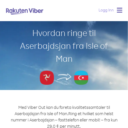
Logg Inn
Togg
navig
Hvordan ringe til
Aserbajdsjan fra Isle of
Man
Med Viber Out kan du foreta kvalitetssamtaler til
Aserbajdsjan fra Isle of Man.
Ring et hvilket som helst
nummer i Aserbajdsjan – fasttelefon eller mobil! – fra kun
29.0 ¢ per minutt.