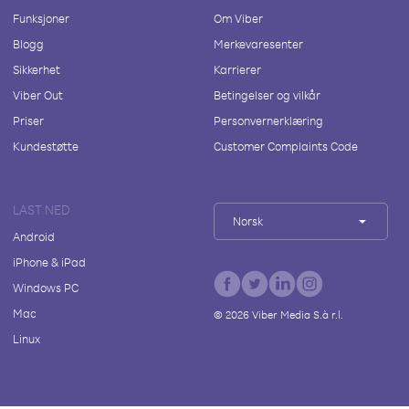
Funksjoner
Om Viber
Blogg
Merkevaresenter
Sikkerhet
Karrierer
Viber Out
Betingelser og vilkår
Priser
Personvernerklæring
Kundestøtte
Customer Complaints Code
LAST NED
Norsk
Android
iPhone & iPad
Windows PC
Mac
©
2026
Viber Media S.à r.l.
Linux