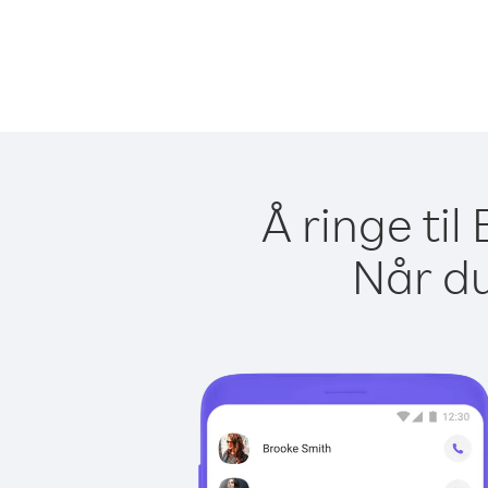
Å ringe ti
Når du