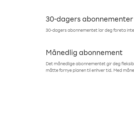
30-dagers abonnementer
30-dagers abonnementet lar deg foreta inter
Månedlig abonnement
Det månedlige abonnementet gir deg fleksibilit
måtte fornye planen til enhver tid. Med mån