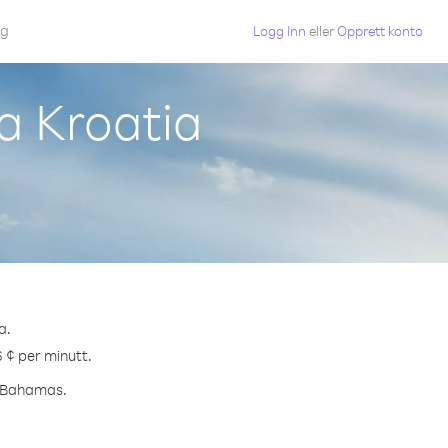
gg
Logg Inn
eller
Opprett konto
a Kroatia
a.
6 ¢ per minutt.
il Bahamas.