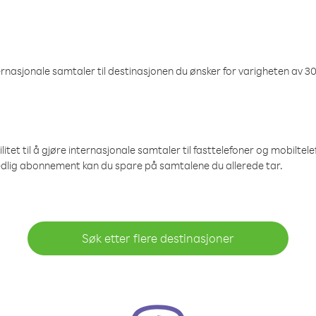
nasjonale samtaler til destinasjonen du ønsker for varigheten av 30
et til å gjøre internasjonale samtaler til fasttelefoner og mobiltelefo
edlig abonnement kan du spare på samtalene du allerede tar.
Søk etter flere destinasjoner