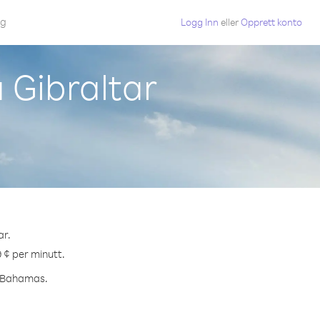
gg
Logg Inn
eller
Opprett konto
 Gibraltar
ar.
9 ¢ per minutt.
il Bahamas.