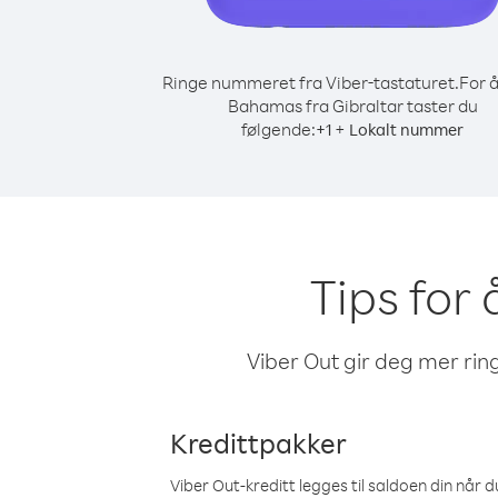
Ringe nummeret fra Viber-tastaturet.
For å
Bahamas fra Gibraltar taster du
følgende:
+
+
1
Lokalt nummer
Tips for 
Viber Out gir deg mer ring
Kredittpakker
Viber Out-kreditt legges til saldoen din når du