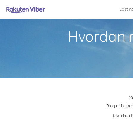
Last n
Hvordan r
Me
Ring et hvilke
Kjøp kredi