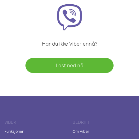
Har du ikke Viber ennå?
Last ned nå
VIBER
BEDRIFT
Funksjoner
Om Viber