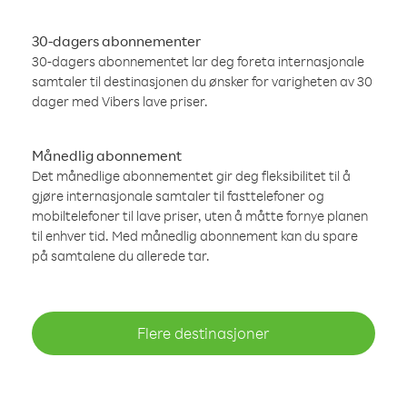
30-dagers abonnementer
30-dagers abonnementet lar deg foreta internasjonale
samtaler til destinasjonen du ønsker for varigheten av 30
dager med Vibers lave priser.
Månedlig abonnement
Det månedlige abonnementet gir deg fleksibilitet til å
gjøre internasjonale samtaler til fasttelefoner og
mobiltelefoner til lave priser, uten å måtte fornye planen
til enhver tid. Med månedlig abonnement kan du spare
på samtalene du allerede tar.
Flere destinasjoner