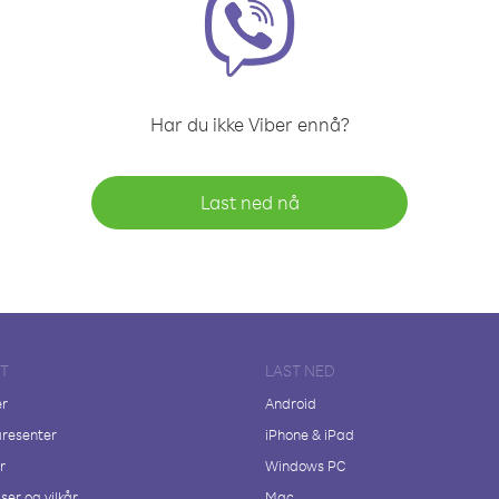
Har du ikke Viber ennå?
Last ned nå
FT
LAST NED
er
Android
resenter
iPhone & iPad
r
Windows PC
ser og vilkår
Mac