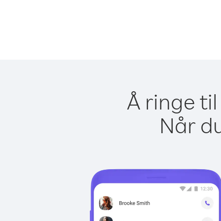
Å ringe ti
Når du