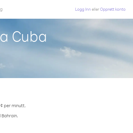
gg
Logg Inn
eller
Opprett konto
fra Cuba
 ¢ per minutt.
l Bahrain.