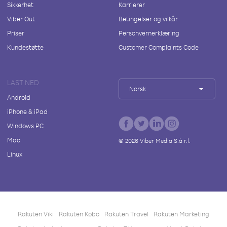
Sikkerhet
Karrierer
Viber Out
Betingelser og vilkår
Priser
Personvernerklæring
Kundestøtte
Customer Complaints Code
LAST NED
Norsk
Android
iPhone & iPad
Windows PC
Mac
©
2026
Viber Media S.à r.l.
Linux
Rakuten Viki
Rakuten Kobo
Rakuten Travel
Rakuten Marketing