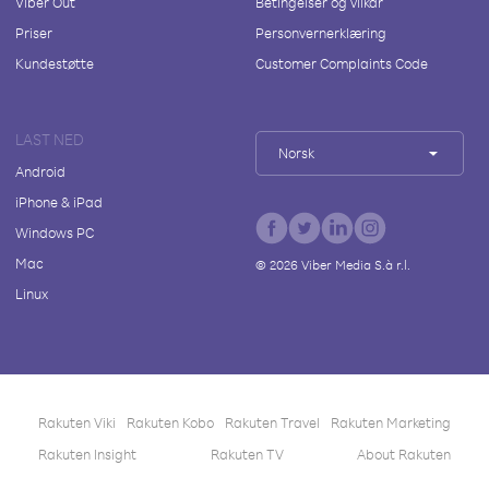
Viber Out
Betingelser og vilkår
Priser
Personvernerklæring
Kundestøtte
Customer Complaints Code
LAST NED
Norsk
Android
iPhone & iPad
Windows PC
Mac
©
2026
Viber Media S.à r.l.
Linux
Rakuten Viki
Rakuten Kobo
Rakuten Travel
Rakuten Marketing
Rakuten Insight
Rakuten TV
About Rakuten