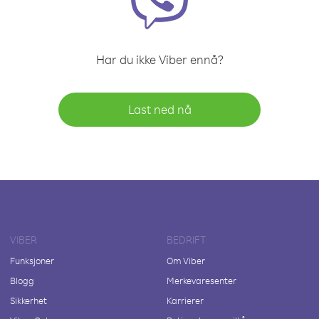
Har du ikke Viber ennå?
Last ned nå
VIBER
BEDRIFT
Funksjoner
Om Viber
Blogg
Merkevaresenter
Sikkerhet
Karrierer