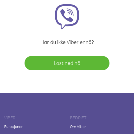
Har du ikke Viber ennå?
Last ned nå
VIBER
BEDRIFT
Funksjoner
Om Viber