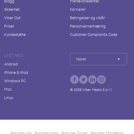
Blogg
Merkevaresenter
Sikkerhet
Karrierer
Viber Out
Betingelser og vilkår
Priser
Personvernerklæring
Kundestøtte
Customer Complaints Code
LAST NED
Norsk
Android
iPhone & iPad
Windows PC
Mac
©
2026
Viber Media S.à r.l.
Linux
Rakuten Viki
Rakuten Kobo
Rakuten Travel
Rakuten Marketing