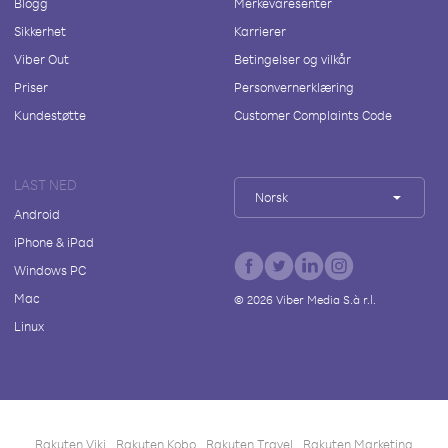
Blogg
Merkevaresenter
Sikkerhet
Karrierer
Viber Out
Betingelser og vilkår
Priser
Personvernerklæring
Kundestøtte
Customer Complaints Code
LAST NED
Norsk
Android
iPhone & iPad
Windows PC
Mac
©
2026
Viber Media S.à r.l.
Linux
Rakuten Viki
Rakuten Kobo
Rakuten Travel
Rakuten Marketing