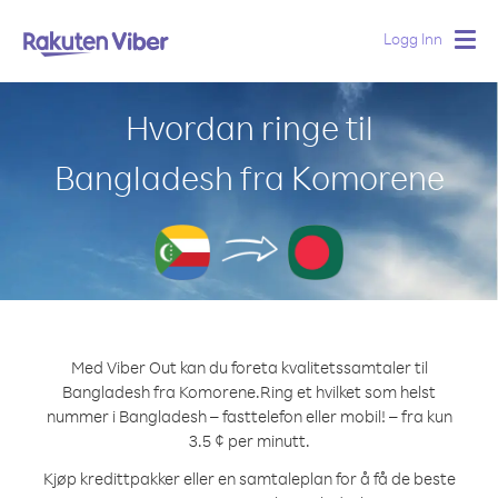
Logg Inn
Togg
navig
Hvordan ringe til
Bangladesh fra Komorene
Med Viber Out kan du foreta kvalitetssamtaler til
Bangladesh fra Komorene.
Ring et hvilket som helst
nummer i Bangladesh – fasttelefon eller mobil! – fra kun
3.5 ¢ per minutt.
Kjøp kredittpakker eller en samtaleplan for å få de beste