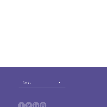
Norsk