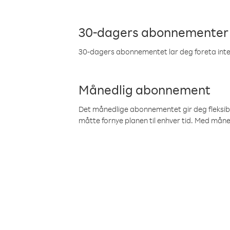
30-dagers abonnementer
30-dagers abonnementet lar deg foreta inter
Månedlig abonnement
Det månedlige abonnementet gir deg fleksibilit
måtte fornye planen til enhver tid. Med mån