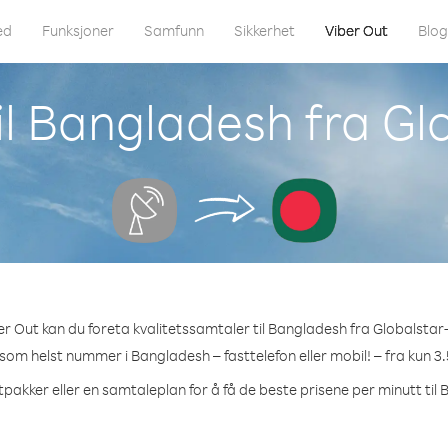
ed
Funksjoner
Samfunn
Sikkerhet
Viber Out
Blo
l Bangladesh fra Glo
r Out kan du foreta kvalitetssamtaler til Bangladesh fra Globalstar-s
t som helst nummer i Bangladesh – fasttelefon eller mobil! – fra kun 3.
tpakker eller en samtaleplan for å få de beste prisene per minutt til