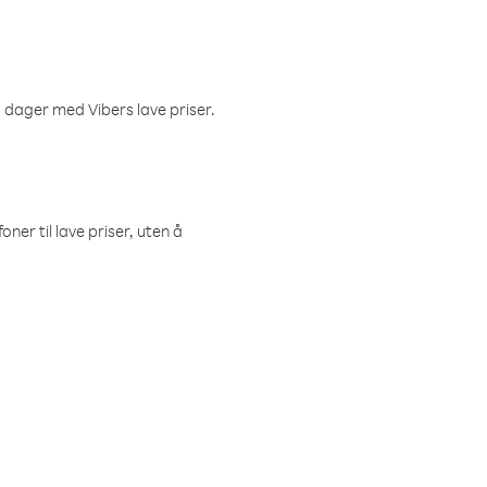
 dager med Vibers lave priser.
ner til lave priser, uten å