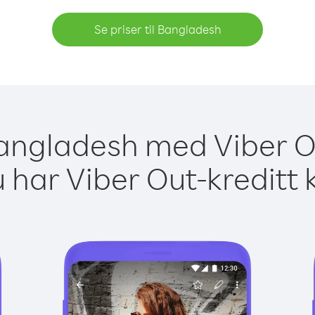
Se priser til Bangladesh
 Bangladesh med Viber Ou
 har Viber Out-kreditt 