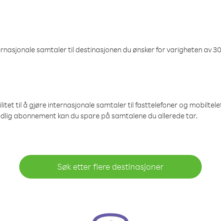
nasjonale samtaler til destinasjonen du ønsker for varigheten av 30
et til å gjøre internasjonale samtaler til fasttelefoner og mobiltelefo
edlig abonnement kan du spare på samtalene du allerede tar.
Søk etter flere destinasjoner