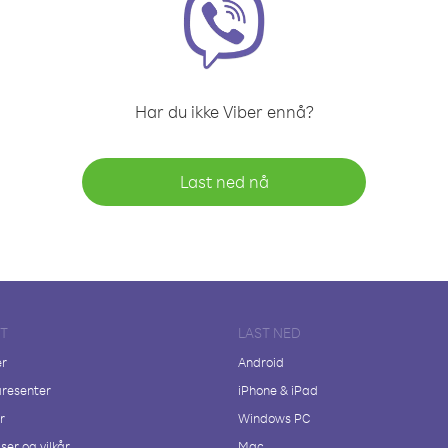
Har du ikke Viber ennå?
Last ned nå
FT
LAST NED
er
Android
resenter
iPhone & iPad
r
Windows PC
ser og vilkår
Mac