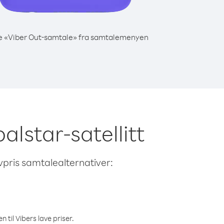
e «Viber Out-samtale» fra samtalemenyen
alstar-satellitt
avpris samtalealternativer:
 til Vibers lave priser.