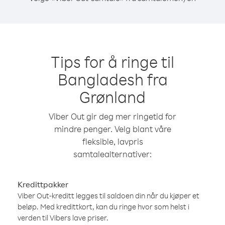
Tips for å ringe til
Bangladesh fra
Grønland
Viber Out gir deg mer ringetid for
mindre penger. Velg blant våre
fleksible, lavpris
samtalealternativer:
Kredittpakker
Viber Out-kreditt legges til saldoen din når du kjøper et
beløp. Med kredittkort, kan du ringe hvor som helst i
verden til Vibers lave priser.