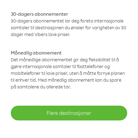
30-dagers abonnementer
30-dagers abonnementet lar deg foreta internasjonale
samtaler til destinasjonen du ønsker for varigheten av 30
dager med Vibers lave priser.
Månedlig abonnement
Det månedlige abonnementet gir deg fleksibilitet til å
gjøre internasjonale samtaler til fasttelefoner og
mobiltelefoner til lave priser, uten å måtte fornye planen
til enhver tid. Med månedlig abonnement kan du spare
på samtalene du allerede tar.
Flere destinasjoner