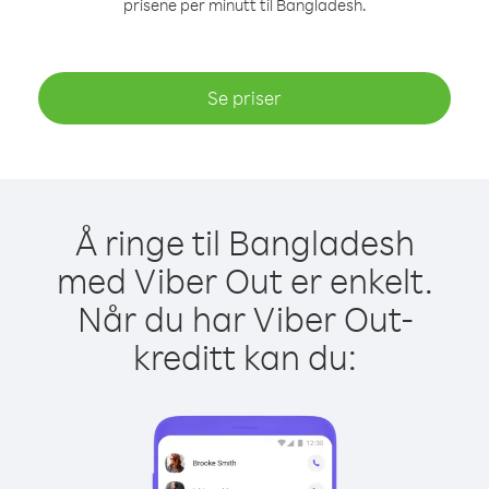
prisene per minutt til Bangladesh.
Se priser
Å ringe til Bangladesh
med Viber Out er enkelt.
Når du har Viber Out-
kreditt kan du: